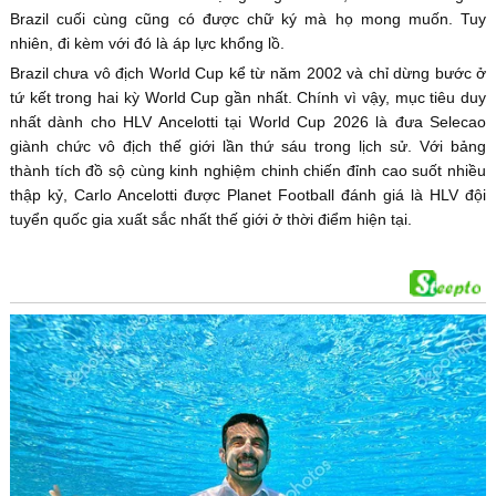
Brazil cuối cùng cũng có được chữ ký mà họ mong muốn. Tuy
nhiên, đi kèm với đó là áp lực khổng lồ.
Brazil chưa vô địch World Cup kể từ năm 2002 và chỉ dừng bước ở
tứ kết trong hai kỳ World Cup gần nhất. Chính vì vậy, mục tiêu duy
nhất dành cho HLV Ancelotti tại World Cup 2026 là đưa Selecao
giành chức vô địch thế giới lần thứ sáu trong lịch sử. Với bảng
thành tích đồ sộ cùng kinh nghiệm chinh chiến đỉnh cao suốt nhiều
thập kỷ, Carlo Ancelotti được Planet Football đánh giá là HLV đội
tuyển quốc gia xuất sắc nhất thế giới ở thời điểm hiện tại.