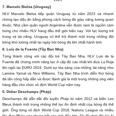
7. Marcelo Bielsa (Uruguay)
HLV Marcelo Bielsa tiếp quản Uruguay từ năm 2023 và nhanh
chóng tạo dấu ấn bằng phong cách bóng đá giàu năng lượng quen
thuộc. Nhà cầm quân người Argentina vẫn được xem là nguồn cảm
hứng cho nhiều HLV hàng đầu thế giới hiện nay. Với lực lượng trẻ
trung và tài năng, Uruguay có thể trở thành một trong những đội
bóng khó lường nhất tại ngày hội bóng đá lớn nhất hành tinh.
6. Luis de la Fuente (Tây Ban Nha)
Từng thành công với các đội trẻ Tây Ban Nha, HLV Luis de la
Fuente đã chứng minh năng lực ở cấp độ cao nhất khi đưa La Roja
lên ngôi tại EURO 2024. Dưới sự tỏa sáng của những tài năng như
Lamine Yamal và Nico Williams, Tây Ban Nha trình diễn thứ bóng
đá tấn công hấp dẫn và được đánh giá là một trong những ứng viên
hàng đầu cho chức vô địch World Cup năm nay.
5. Didier Deschamps (Pháp)
Deschamps đã dẫn dắt đội tuyển Pháp từ năm 2012 và biến Les
Bleus thành một trong những thế lực ổn định nhất của bóng đá thế
giới. Ông từng vô địch World Cup 2018, Nations League và nhiều
lần đưa Pháp vào chung kết các giải đấu lớn. Dù lối chơi đôi lúc bị