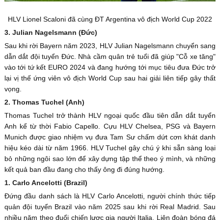
HLV Lionel Scaloni đã cùng ĐT Argentina vô địch World Cup 2022
3. Julian Nagelsmann (Đức)
Sau khi rời Bayern năm 2023, HLV Julian Nagelsmann chuyển sang
dẫn dắt đội tuyển Đức. Nhà cầm quân trẻ tuổi đã giúp "Cỗ xe tăng"
vào tới tứ kết EURO 2024 và đang hướng tới mục tiêu đưa Đức trở
lại vị thế ứng viên vô địch World Cup sau hai giải liên tiếp gây thất
vọng.
2. Thomas Tuchel (Anh)
Thomas Tuchel trở thành HLV ngoại quốc đầu tiên dẫn dắt tuyển
Anh kể từ thời Fabio Capello. Cựu HLV Chelsea, PSG và Bayern
Munich được giao nhiệm vụ đưa Tam Sư chấm dứt cơn khát danh
hiệu kéo dài từ năm 1966. HLV Tuchel gây chú ý khi sẵn sàng loại
bỏ những ngôi sao lớn để xây dựng tập thể theo ý mình, và những
kết quả ban đầu đang cho thấy ông đi đúng hướng.
1. Carlo Ancelotti (Brazil)
Đứng đầu danh sách là HLV Carlo Ancelotti, người chính thức tiếp
quản đội tuyển Brazil vào năm 2025 sau khi rời Real Madrid. Sau
nhiều năm theo đuổi chiến lược gia người Italia, Liên đoàn bóng đá