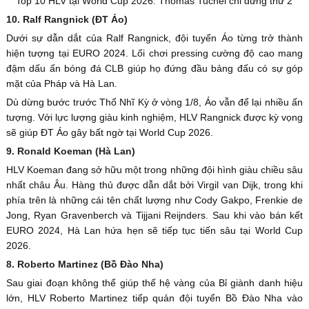
Top 10 HLV tại World Cup 2026: Thomas Tuchel chỉ đứng thứ 2
10. Ralf Rangnick (ĐT Áo)
Dưới sự dẫn dắt của Ralf Rangnick, đội tuyển Áo từng trở thành
hiện tượng tại EURO 2024. Lối chơi pressing cường độ cao mang
đậm dấu ấn bóng đá CLB giúp họ đứng đầu bảng đấu có sự góp
mặt của Pháp và Hà Lan.
Dù dừng bước trước Thổ Nhĩ Kỳ ở vòng 1/8, Áo vẫn để lại nhiều ấn
tượng. Với lực lượng giàu kinh nghiệm, HLV Rangnick được kỳ vọng
sẽ giúp ĐT Áo gây bất ngờ tại World Cup 2026.
9. Ronald Koeman (Hà Lan)
HLV Koeman đang sở hữu một trong những đội hình giàu chiều sâu
nhất châu Âu. Hàng thủ được dẫn dắt bởi Virgil van Dijk, trong khi
phía trên là những cái tên chất lượng như Cody Gakpo, Frenkie de
Jong, Ryan Gravenberch và Tijjani Reijnders. Sau khi vào bán kết
EURO 2024, Hà Lan hứa hẹn sẽ tiếp tục tiến sâu tại World Cup
2026.
8. Roberto Martinez (Bồ Đào Nha)
Sau giai đoạn không thể giúp thế hệ vàng của Bỉ giành danh hiệu
lớn, HLV Roberto Martinez tiếp quản đội tuyển Bồ Đào Nha vào