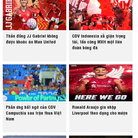
Thần đồng JJ Gabriel không
CĐV Indonesia xả giận trọng
được khoác áo Man United
tài, tấn công MXH một liên
đoàn bóng đá
Phản ứng bất ngờ của CĐV
Ronald Araujo gia nhập
Campuchia sau trận thua Việt
Liverpool theo dạng cho mượn
Nam