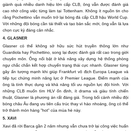
giành quá nhiều danh hiệu lớn cấp CLB, ông vẫn được đánh giá
cao nhờ công việc từng làm tại Tottenham. Không ít nguồn tin cho
rằng Pochettino vẫn muốn trở lại bóng đá cấp CLB hậu World Cup.
Với những đội bóng cần tái thiết và tạo bản sắc mới, ông vẫn là lựa
chọn cực kỳ đáng cân nhắc.
4. GLASNER
Glasner có thể không sở hữu sức hút truyền thông lớn như
Guardiola hay Pochettino, song lại được đánh giá rất cao trong giới
chuyên môn. Ông nổi bật ở khả năng xây dựng hệ thống phòng
ngự chắc chắn kết hợp chuyển trạng thái cực nhanh. Glasner từng
gây ấn tượng mạnh khi giúp Frankfurt vô địch Europa League và
tiếp tục chứng minh năng lực ở Premier League. Điểm mạnh của
ông là tính thực dụng và khả năng tối ưu nguồn lực đội hình. Với
những CLB muốn tìm HLV ổn định, ít drama và giàu tính chiến
thuật, Glasner là phương án rất đáng giá. Trong bối cảnh nhiều đội
bóng châu Âu đang ưu tiên cấu trúc thay vì hào nhoáng, ông có thể
trở thành món hàng "hot" của mùa hè này.
5. XAVI
Xavi đã rời Barca gần 2 năm nhưng vẫn chưa trở lại công việc huấn