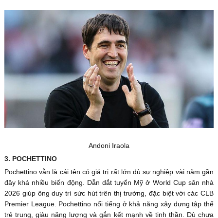
Andoni Iraola
3. POCHETTINO
Pochettino vẫn là cái tên có giá trị rất lớn dù sự nghiệp vài năm gần
đây khá nhiều biến động. Dẫn dắt tuyển Mỹ ở World Cup sân nhà
2026 giúp ông duy trì sức hút trên thị trường, đặc biệt với các CLB
Premier League. Pochettino nổi tiếng ở khả năng xây dựng tập thể
trẻ trung, giàu năng lượng và gắn kết mạnh về tinh thần. Dù chưa