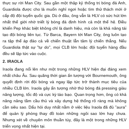
thực sự rời Man City. Sau gần một thập kỷ thống trị bóng đá Anh,
Guardiola được cho là muốn nghỉ ngơi hoặc tìm thử thách mới ở
cấp độ đội tuyển quốc gia. Dù ở đâu, ông vẫn là HLV có sức hút lớn
nhất thế giới nhờ triết lý bóng đá định hình cả một thế hệ. Điều
khiến Pep khác biệt không chỉ là danh hiệu, mà còn là khả năng tái
tạo đội bóng liên tục. Từ Barca, Bayern tới Man City, ông luôn tạo
ra tập thể áp đảo cả về chiến thuật lẫn tâm lý chiến thắng. Nếu
Guardiola thật sự "tự do", mọi CLB lớn hoặc đội tuyển hàng đầu
đều sẽ lập tức vào cuộc.
2. IRAOLA
Iraola đang nổi lên như một trong những HLV hiện đại đáng xem
nhất châu Âu. Sau quãng thời gian ấn tượng với Bournemouth, ông
quyết định rời đội bóng và ngay lập tức trở thành mục tiêu của
nhiều CLB lớn. Iraola gây ấn tượng nhờ thứ bóng đá pressing giàu
năng lượng, tốc độ và cực kỳ táo bạo. Quan trọng hơn, ông có khả
năng nâng tầm cầu thủ và xây dựng hệ thống rõ ràng mà không
cần siêu sao. Dấu hỏi duy nhất nằm ở việc liệu Iraola đã đủ "aura"
để quản lý phòng thay đồ toàn những ngôi sao lớn hay chưa.
Nhưng xét về chuyên môn thuần túy, đây là một trong những HLV
triển vọng nhất hiện tại.