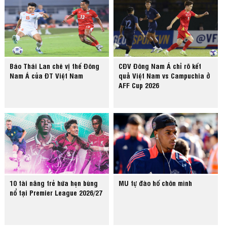
Báo Thái Lan chê vị thế Đông
CĐV Đông Nam Á chỉ rõ kết
Nam Á của ĐT Việt Nam
quả Việt Nam vs Campuchia ở
AFF Cup 2026
10 tài năng trẻ hứa hẹn bùng
MU tự đào hố chôn mình
nổ tại Premier League 2026/27