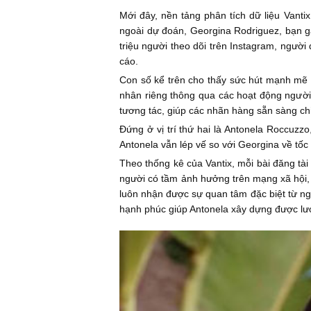
Mới đây, nền tảng phân tích dữ liệu Van
ngoài dự đoán, Georgina Rodriguez, bạn gá
triệu người theo dõi trên Instagram, ngư
cáo.
Con số kể trên cho thấy sức hút mạnh mẽ 
nhân riêng thông qua các hoạt động người 
tương tác, giúp các nhãn hàng sẵn sàng chi
Đứng ở vị trí thứ hai là Antonela Roccuz
Antonela vẫn lép vế so với Georgina về tốc đ
Theo thống kê của Vantix, mỗi bài đăng tà
người có tầm ảnh hưởng trên mạng xã hội,
luôn nhận được sự quan tâm đặc biệt từ ngư
hạnh phúc giúp Antonela xây dựng được lượ