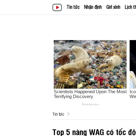
Tin tức
Nhận định
Girl xinh
Lịch t
Tin tức
Top 5 nàng WAG có tốc độ 