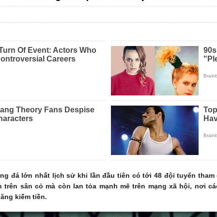
g đá lớn nhất lịch sử khi lần đầu tiên có tới 48 đội tuyển tham
n trên sân cỏ mà còn lan tỏa mạnh mẽ trên mạng xã hội, nơi 
ăng kiếm tiền.