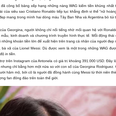
tix đã công bố bảng xếp hạng những nàng WAG kiếm tiền khủng nhấ
i của siêu sao Cristiano Ronaldo tiếp tục khẳng định vị thế "nữ hoà
ời đẹp mang trong mình hai dòng máu Tây Ban Nha và Argentina bỏ túi
của Georgina, người không chỉ nổi tiếng nhờ mối quan hệ với Ronal
mẫu, kinh doanh và chương trình truyền hình thực tế. Mỗi động thái 
 những khoản tiền lớn để xuất hiện trên trang cá nhân của người đẹp 
zo, bà xã của Lionel Messi. Dù được xem là một trong những WAG đư
ộ in tiền.
i trợ trên Instagram của Antonela có giá trị khoảng 391.000 USD. Đây
 nhưng chỉ bằng hơn một nửa so với con số của Georgina Rodriguez. C
ời hâm mộ, bởi cô là người đã đồng hành cùng Messi từ thời niên thiếu
ng fan đông đảo trên toàn thế giới.