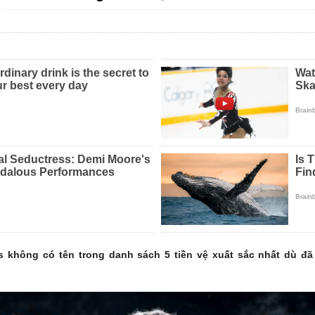
không có tên trong danh sách 5 tiền vệ xuất sắc nhất dù đã 