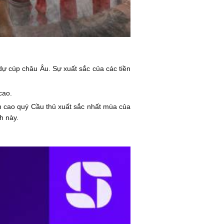
dự cúp châu Âu. Sự xuất sắc của các tiền
 cao.
ân cao quý Cầu thủ xuất sắc nhất mùa của
h này.