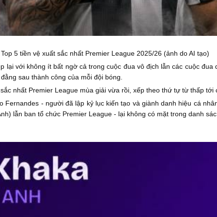
Top 5 tiền vệ xuất sắc nhất Premier League 2025/26 (ảnh do AI tạo)
lại với không ít bất ngờ cả trong cuộc đua vô địch lẫn các cuộc đua 
 đằng sau thành công của mỗi đội bóng.
 sắc nhất Premier League mùa giải vừa rồi, xếp theo thứ tự từ thấp tới
no Fernandes - người đã lập kỷ lục kiến tạo và giành danh hiệu cá nh
nh) lẫn ban tổ chức Premier League - lại không có mặt trong danh sác