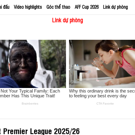
hi đấu
Video highlights
Góc thể thao
AFF Cup 2026
Link dự phòng
Link dự phòng
ất Premier League 2025/26