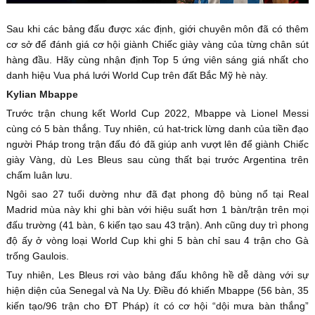
Sau khi các bảng đấu được xác định, giới chuyên môn đã có thêm
cơ sở để đánh giá cơ hội giành Chiếc giày vàng của từng chân sút
hàng đầu. Hãy cùng nhận định Top 5 ứng viên sáng giá nhất cho
danh hiệu Vua phá lưới World Cup trên đất Bắc Mỹ hè này.
Kylian Mbappe
Trước trận chung kết World Cup 2022, Mbappe và Lionel Messi
cùng có 5 bàn thắng. Tuy nhiên, cú hat-trick lừng danh của tiền đạo
người Pháp trong trận đấu đó đã giúp anh vượt lên để giành Chiếc
giày Vàng, dù Les Bleus sau cùng thất bại trước Argentina trên
chấm luân lưu.
Ngôi sao 27 tuổi dường như đã đạt phong độ bùng nổ tại Real
Madrid mùa này khi ghi bàn với hiệu suất hơn 1 bàn/trận trên mọi
đấu trường (41 bàn, 6 kiến tạo sau 43 trận). Anh cũng duy trì phong
độ ấy ở vòng loại World Cup khi ghi 5 bàn chỉ sau 4 trận cho Gà
trống Gaulois.
Tuy nhiên, Les Bleus rơi vào bảng đấu không hề dễ dàng với sự
hiện diện của Senegal và Na Uy. Điều đó khiến Mbappe (56 bàn, 35
kiến tạo/96 trận cho ĐT Pháp) ít có cơ hội “dội mưa bàn thắng”