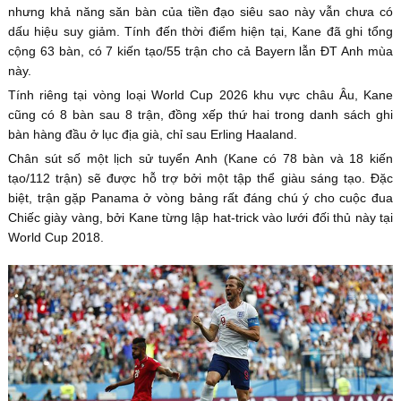
nhưng khả năng săn bàn của tiền đạo siêu sao này vẫn chưa có
dấu hiệu suy giảm. Tính đến thời điểm hiện tại, Kane đã ghi tổng
cộng 63 bàn, có 7 kiến tạo/55 trận cho cả Bayern lẫn ĐT Anh mùa
này.
Tính riêng tại vòng loại World Cup 2026 khu vực châu Âu, Kane
cũng có 8 bàn sau 8 trận, đồng xếp thứ hai trong danh sách ghi
bàn hàng đầu ở lục địa già, chỉ sau Erling Haaland.
Chân sút số một lịch sử tuyển Anh (Kane có 78 bàn và 18 kiến
tạo/112 trận) sẽ được hỗ trợ bởi một tập thể giàu sáng tạo. Đặc
biệt, trận gặp Panama ở vòng bảng rất đáng chú ý cho cuộc đua
Chiếc giày vàng, bởi Kane từng lập hat-trick vào lưới đối thủ này tại
World Cup 2018.