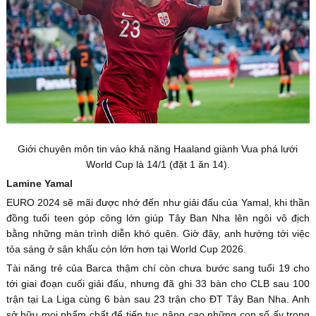
Giới chuyên môn tin vào khả năng Haaland giành Vua phá lưới
World Cup là 14/1 (đặt 1 ăn 14).
Lamine Yamal
EURO 2024 sẽ mãi được nhớ đến như giải đấu của Yamal, khi thần
đồng tuổi teen góp công lớn giúp Tây Ban Nha lên ngôi vô địch
bằng những màn trình diễn khó quên. Giờ đây, anh hướng tới việc
tỏa sáng ở sân khấu còn lớn hơn tại World Cup 2026.
Tài năng trẻ của Barca thậm chí còn chưa bước sang tuổi 19 cho
tới giai đoạn cuối giải đấu, nhưng đã ghi 33 bàn cho CLB sau 100
trận tại La Liga cùng 6 bàn sau 23 trận cho ĐT Tây Ban Nha. Anh
sở hữu mọi phẩm chất để tiếp tục nâng cao những con số ấy trong