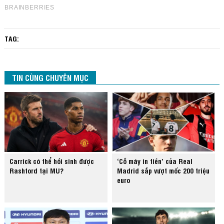
TAG:
TIN CÙNG CHUYÊN MỤC
Carrick có thể hồi sinh được
‘Cỗ máy in tiền’ của Real
Rashford tại MU?
Madrid sắp vượt mốc 200 triệu
euro