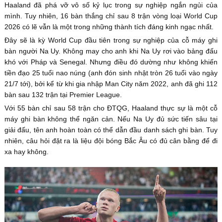
Haaland đã phá vỡ vô số kỷ lục trong sự nghiệp ngắn ngủi của
mình. Tuy nhiên, 16 bàn thắng chỉ sau 8 trận vòng loại World Cup
2026 có lẽ vẫn là một trong những thành tích đáng kinh ngạc nhất.
Đây sẽ là kỳ World Cup đầu tiên trong sự nghiệp của cỗ máy ghi
bàn người Na Uy. Không may cho anh khi Na Uy rơi vào bảng đấu
khó với Pháp và Senegal. Nhưng điều đó dường như không khiến
tiền đạo 25 tuổi nao núng (anh đón sinh nhật tròn 26 tuổi vào ngày
21/7 tới), bởi kể từ khi gia nhập Man City năm 2022, anh đã ghi 112
bàn sau 132 trận tại Premier League.
Với 55 bàn chỉ sau 58 trận cho ĐTQG, Haaland thực sự là một cỗ
máy ghi bàn không thể ngăn cản. Nếu Na Uy đủ sức tiến sâu tại
giải đấu, tên anh hoàn toàn có thể dẫn đầu danh sách ghi bàn. Tuy
nhiên, câu hỏi đặt ra là liệu đội bóng Bắc Âu có đủ cân bằng để đi
xa hay không.