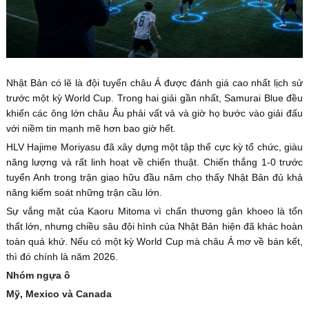
Nhật Bản có lẽ là đội tuyển châu Á được đánh giá cao nhất lịch sử
trước một kỳ World Cup. Trong hai giải gần nhất, Samurai Blue đều
khiến các ông lớn châu Âu phải vất vả và giờ họ bước vào giải đấu
với niềm tin mạnh mẽ hơn bao giờ hết.
HLV Hajime Moriyasu đã xây dựng một tập thể cực kỳ tổ chức, giàu
năng lượng và rất linh hoạt về chiến thuật. Chiến thắng 1-0 trước
tuyển Anh trong trận giao hữu đầu năm cho thấy Nhật Bản đủ khả
năng kiểm soát những trận cầu lớn.
Sự vắng mặt của Kaoru Mitoma vì chấn thương gân khoeo là tổn
thất lớn, nhưng chiều sâu đội hình của Nhật Bản hiện đã khác hoàn
toàn quá khứ. Nếu có một kỳ World Cup mà châu Á mơ về bán kết,
thì đó chính là năm 2026.
Nhóm ngựa ô
Mỹ, Mexico và Canada