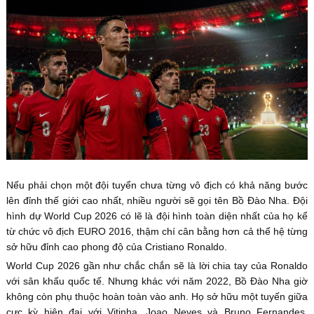
Nếu phải chọn một đội tuyển chưa từng vô địch có khả năng bước
lên đỉnh thế giới cao nhất, nhiều người sẽ gọi tên Bồ Đào Nha. Đội
hình dự World Cup 2026 có lẽ là đội hình toàn diện nhất của họ kể
từ chức vô địch EURO 2016, thậm chí cân bằng hơn cả thế hệ từng
sở hữu đỉnh cao phong độ của Cristiano Ronaldo.
World Cup 2026 gần như chắc chắn sẽ là lời chia tay của Ronaldo
với sân khấu quốc tế. Nhưng khác với năm 2022, Bồ Đào Nha giờ
không còn phụ thuộc hoàn toàn vào anh. Họ sở hữu một tuyến giữa
cực kỳ hiện đại với Vitinha, Joao Neves và Bruno Fernandes,