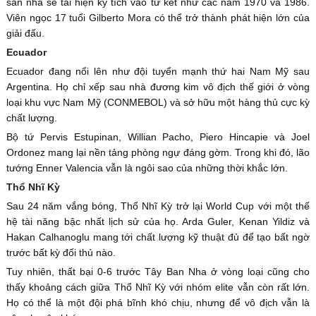
sân nhà sẽ tái hiện kỳ tích vào tứ kết như các năm 1970 và 1986.
Viên ngọc 17 tuổi Gilberto Mora có thể trở thành phát hiện lớn của
giải đấu.
Ecuador
Ecuador đang nổi lên như đội tuyển mạnh thứ hai Nam Mỹ sau
Argentina. Họ chỉ xếp sau nhà đương kim vô địch thế giới ở vòng
loại khu vực Nam Mỹ (CONMEBOL) và sở hữu một hàng thủ cực kỳ
chất lượng.
Bộ tứ Pervis Estupinan, Willian Pacho, Piero Hincapie và Joel
Ordonez mang lại nền tảng phòng ngự đáng gờm. Trong khi đó, lão
tướng Enner Valencia vẫn là ngôi sao của những thời khắc lớn.
Thổ Nhĩ Kỳ
Sau 24 năm vắng bóng, Thổ Nhĩ Kỳ trở lại World Cup với một thế
hệ tài năng bậc nhất lịch sử của họ. Arda Guler, Kenan Yildiz và
Hakan Calhanoglu mang tới chất lượng kỹ thuật đủ để tạo bất ngờ
trước bất kỳ đối thủ nào.
Tuy nhiên, thất bại 0-6 trước Tây Ban Nha ở vòng loại cũng cho
thấy khoảng cách giữa Thổ Nhĩ Kỳ với nhóm elite vẫn còn rất lớn.
Họ có thể là một đội phá bĩnh khó chịu, nhưng để vô địch vẫn là