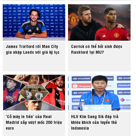
James Trafford rời Man City
Carrick có thể hồi sinh được
gia nhập Leeds với giá kỷ lục
Rashford tại MU?
‘Cỗ máy in tiền’ của Real
HLV Kim Sang Sik đáp trả
Madrid sắp vượt mốc 200 triệu
khiêu khích của tuyển thủ
euro
Indonesia