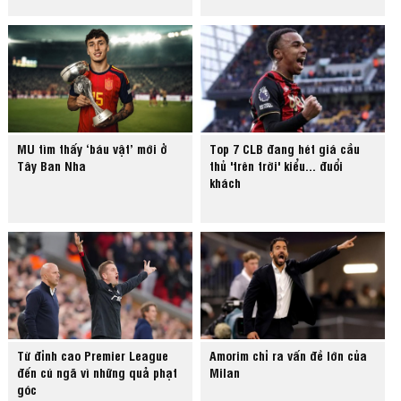
MU tìm thấy ‘báu vật’ mới ở
Top 7 CLB đang hét giá cầu
Tây Ban Nha
thủ 'trên trời' kiểu... đuổi
khách
Từ đỉnh cao Premier League
Amorim chỉ ra vấn đề lớn của
đến cú ngã vì những quả phạt
Milan
góc