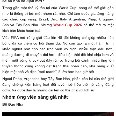
Sẽ có nhà vô địch mới?
Trong gần một thế kỷ tồn tại của World Cup, bóng đá thế giới gần
như bị thống trị bởi một nhóm rất nhỏ. Chỉ tám quốc gia từng nâng
cao chiếc cúp vàng: Brazil, Đức, Italy, Argentina, Pháp, Uruguay,
Anh và Tây Ban Nha. Nhưng
World Cup 2026
có thể mở ra một
kịch bản khác hoàn toàn.
Việc FIFA mở rộng giải đấu lên 48 đội không chỉ giúp nhiều nền
bóng đá có thêm cơ hội tham dự. Nó còn tạo ra một hành trình
khắc nghiệt hơn cho các ứng viên vô địch: nhiều trận đấu hơn,
quãng đường di chuyển dài hơn, điều kiện thời tiết khó chịu hơn và
thêm một vòng knock-out đầy rủi ro. Trong bối cảnh nhiều ông lớn
truyền thống cũng không đạt trạng thái hoàn hảo, khả năng xuất
hiện một nhà vô địch “mới toanh” là lớn hơn bao giờ hết.
Ngoài Pháp, Argentina hay Tây Ban Nha, phần còn lại của thế giới
đang chứng kiến hàng loạt đội tuyển sở hữu thế hệ vàng đáng
gờm. Và dưới đây là những cái tên có thể phá vỡ lịch sử.
Nhóm ứng viên sáng giá nhất
Bồ Đào Nha