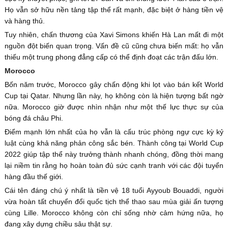
Họ vẫn sở hữu nền tảng tập thể rất mạnh, đặc biệt ở hàng tiền vệ
và hàng thủ.
Tuy nhiên, chấn thương của Xavi Simons khiến Hà Lan mất đi một
nguồn đột biến quan trọng. Vấn đề cũ cũng chưa biến mất: họ vẫn
thiếu một trung phong đẳng cấp có thể định đoạt các trận đấu lớn.
Morocco
Bốn năm trước, Morocco gây chấn động khi lọt vào bán kết World
Cup tại Qatar. Nhưng lần này, họ không còn là hiện tượng bất ngờ
nữa. Morocco giờ được nhìn nhận như một thế lực thực sự của
bóng đá châu Phi.
Điểm mạnh lớn nhất của họ vẫn là cấu trúc phòng ngự cực kỳ kỷ
luật cùng khả năng phản công sắc bén. Thành công tại World Cup
2022 giúp tập thể này trưởng thành nhanh chóng, đồng thời mang
lại niềm tin rằng họ hoàn toàn đủ sức cạnh tranh với các đội tuyển
hàng đầu thế giới.
Cái tên đáng chú ý nhất là tiền vệ 18 tuổi Ayyoub Bouaddi, người
vừa hoàn tất chuyển đổi quốc tịch thể thao sau mùa giải ấn tượng
cùng Lille. Morocco không còn chỉ sống nhờ cảm hứng nữa, họ
đang xây dựng chiều sâu thật sự.