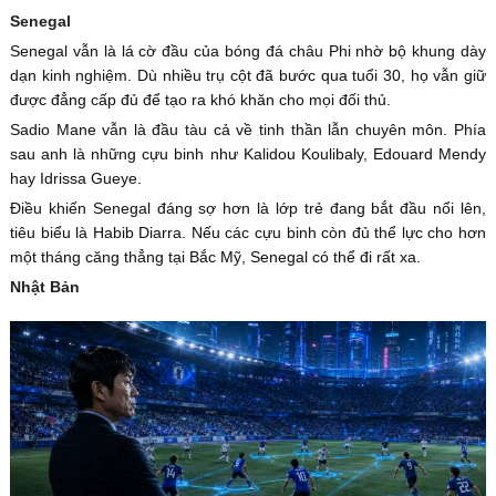
Senegal
Senegal vẫn là lá cờ đầu của bóng đá châu Phi nhờ bộ khung dày
dạn kinh nghiệm. Dù nhiều trụ cột đã bước qua tuổi 30, họ vẫn giữ
được đẳng cấp đủ để tạo ra khó khăn cho mọi đối thủ.
Sadio Mane vẫn là đầu tàu cả về tinh thần lẫn chuyên môn. Phía
sau anh là những cựu binh như Kalidou Koulibaly, Edouard Mendy
hay Idrissa Gueye.
Điều khiến Senegal đáng sợ hơn là lớp trẻ đang bắt đầu nổi lên,
tiêu biểu là Habib Diarra. Nếu các cựu binh còn đủ thể lực cho hơn
một tháng căng thẳng tại Bắc Mỹ, Senegal có thể đi rất xa.
Nhật Bản