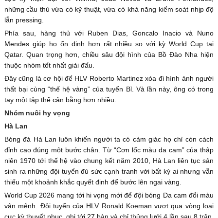
những cầu thủ vừa có kỹ thuật, vừa có khả năng kiểm soát nhịp độ
lẫn pressing.
Phía sau, hàng thủ với Ruben Dias, Goncalo Inacio và Nuno
Mendes giúp họ ổn định hơn rất nhiều so với kỳ World Cup tại
Qatar. Quan trọng hơn, chiều sâu đội hình của Bồ Đào Nha hiện
thuộc nhóm tốt nhất giải đấu.
Đây cũng là cơ hội để HLV Roberto Martinez xóa đi hình ảnh người
thất bại cùng “thế hệ vàng” của tuyển Bỉ. Và lần này, ông có trong
tay một tập thể cân bằng hơn nhiều.
Nhóm nuôi hy vọng
Hà Lan
Bóng đá Hà Lan luôn khiến người ta có cảm giác họ chỉ còn cách
đỉnh cao đúng một bước chân. Từ “Cơn lốc màu da cam” của thập
niên 1970 tới thế hệ vào chung kết năm 2010, Hà Lan liên tục sản
sinh ra những đội tuyển đủ sức cạnh tranh với bất kỳ ai nhưng vẫn
thiếu một khoảnh khắc quyết định để bước lên ngai vàng.
World Cup 2026 mang tới hi vọng mới để đội bóng Da cam đổi màu
vận mệnh. Đội tuyển của HLV Ronald Koeman vượt qua vòng loại
cực kỳ thuyết phục, ghi tới 27 bàn và chỉ thủng lưới 4 lần sau 8 trận.