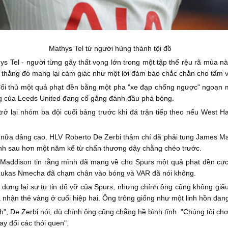
Mathys Tel từ người hùng thành tội đồ
ys Tel - người từng gây thất vọng lớn trong một tập thể rệu rã mùa n
 thắng đó mang lại cảm giác như một lời đảm bảo chắc chắn cho tấm v
 đối thủ một quả phạt đền bằng một pha "xe đạp chổng ngược" ngoạn 
g của Leeds United đang cố gắng đánh đầu phá bóng.
 trở lại nhóm ba đội cuối bảng trước khi đá trận tiếp theo nếu West 
n nữa dâng cao. HLV Roberto De Zerbi thậm chí đã phải tung James Ma
 anh sau hơn một năm kể từ chấn thương dây chằng chéo trước.
– Maddison tin rằng mình đã mang về cho Spurs một quả phạt đền cực
 Lukas Nmecha đã chạm chân vào bóng và VAR đã nói không.
 dựng lại sự tự tin đổ vỡ của Spurs, nhưng chính ông cũng không giấu
và nhận thẻ vàng ở cuối hiệp hai. Ông trông giống như một linh hồn đan
h", De Zerbi nói, dù chính ông cũng chẳng hề bình tĩnh. "Chúng tôi chơ
hay đổi các thói quen".