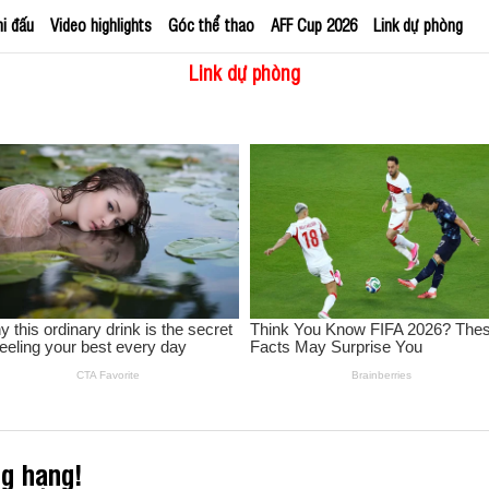
hi đấu
Video highlights
Góc thể thao
AFF Cup 2026
Link dự phòng
Link dự phòng
g hạng!