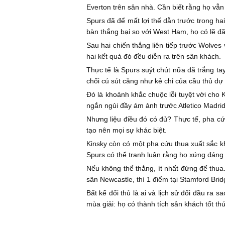
Everton trên sân nhà. Cần biết rằng họ vẫ
Spurs đã để mất lợi thế dẫn trước trong ha
bàn thắng bại so với West Ham, họ có lẽ đã
Sau hai chiến thắng liên tiếp trước Wolves
hai kết quả đó đều diễn ra trên sân khách.
Thực tế là Spurs suýt chút nữa đã trắng t
chối cú sút căng như kẻ chỉ của cầu thủ dự
Đó là khoảnh khắc chuộc lỗi tuyệt vời cho 
ngắn ngủi đầy ám ảnh trước Atletico Madri
Nhưng liệu điều đó có đủ? Thực tế, pha cứ
tạo nên mọi sự khác biệt.
Kinsky còn có một pha cứu thua xuất sắc k
Spurs có thể tranh luận rằng họ xứng đáng
Nếu không thể thắng, ít nhất đừng để thua
sân Newcastle, thì 1 điểm tại Stamford Bri
Bất kể đối thủ là ai và lịch sử đối đầu ra 
mùa giải: họ có thành tích sân khách tốt th