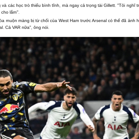
và các học trò thiếu bình tĩnh, mà ngay cả trọng tài Gillett. "Tôi nghĩ 
 cho lắm".
hòa muộn màng bị từ chối của West Ham trước Arsenal có thể đã ảnh hư
al. Cả VAR nữa", ông nói.