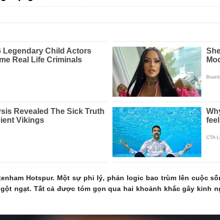
ottenham Hotspur. Một sự phi lý, phản logic bao trùm lên cuộc 
ngột ngạt. Tất cả được tóm gọn qua hai khoảnh khắc gây kinh n