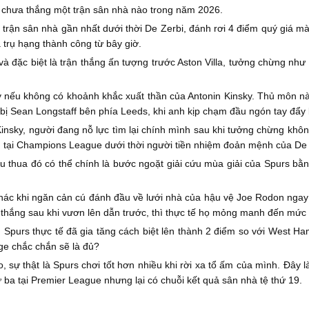
n chưa thắng một trận sân nhà nào trong năm 2026.
i trận sân nhà gần nhất dưới thời De Zerbi, đánh rơi 4 điểm quý giá mà
 trụ hạng thành công từ bây giờ.
 và đặc biệt là trận thắng ấn tượng trước Aston Villa, tưởng chừng n
ay nếu không có khoảnh khắc xuất thần của Antonin Kinsky. Thủ môn n
 bị Sean Longstaff bên phía Leeds, khi anh kịp chạm đầu ngón tay đẩy
Kinsky, người đang nỗ lực tìm lại chính mình sau khi tưởng chừng khô
d tại Champions League dưới thời người tiền nhiệm đoản mệnh của De Z
u thua đó có thể chính là bước ngoặt giải cứu mùa giải của Spurs bằn
hác khi ngăn cản cú đánh đầu về lưới nhà của hậu vệ Joe Rodon ngay s
 thắng sau khi vươn lên dẫn trước, thì thực tế họ mỏng manh đến mức 
. Spurs thực tế đã gia tăng cách biệt lên thành 2 điểm so với West 
dge chắc chắn sẽ là đủ?
sao, sự thật là Spurs chơi tốt hơn nhiều khi rời xa tổ ấm của mình. Đây
ứ ba tại Premier League nhưng lại có chuỗi kết quả sân nhà tệ thứ 19.