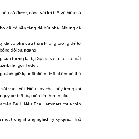
 nếu có được, cộng với lợi thế về hiệu số
hư họ đã có nền tảng để bứt phá. Nhưng cả
ày đã có pha cứu thua không tưởng để từ
 bóng dội xà ngang.
ng còn tương lai tại Spurs sau màn ra mắt
erbi là Igor Tudor.
g cách giữ lại một điểm. Một điểm có thể
át vạch vôi. Điều này cho thấy trong khi
nguy cơ thất bại còn lớn hơn nhiều.
Ham trên BXH. Nếu The Hammers thua trên
 là một trong những nghịch lý kỳ quặc nhất