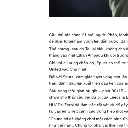
Cầu thủ tấn công 21 tuổi người Pháp, Math
để đưa Tottenham vươn lên dẫn trước. Bàn
Thế nhưng, sau đó Tel lại biếu không cho
thẳng vào mặt Ethan Ampadu khi đội trưởn
Chỉ với cú vung chân đó, Spurs có thể rơi
United vào Chủ nhật.
Đối với Spurs, cảm giác tuyệt vọng một lầ
trận, đánh dấu lần xuất hiện đầu tiên của
Sâu trong thời gian bù giờ – phút 90+15 
chậm cho thấy cầu thủ dự bị của Leeds là
HLV De Zerbi đã làm việc rất vất vả để gây
tài Jarred Gillett cảnh cáo trong hiệp một 
"Chúng tôi đã không chơi một cách bình tĩn
như thế này... Chúng tôi phải cải thiện và t