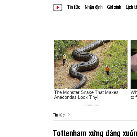
Tin tức
Nhận định
Girl xinh
Lịch t
Tin tức
Tottenham xứng đáng xuốn