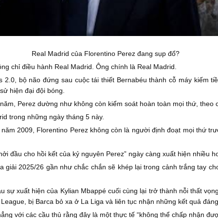
Real Madrid của Florentino Perez đang sụp đổ?
ông chỉ điều hành Real Madrid. Ông chính là Real Madrid.
s 2.0, bộ não đứng sau cuộc tái thiết Bernabéu thành cỗ máy kiếm tiề
sử hiện đại đội bóng.
ều năm, Perez dường như không còn kiểm soát hoàn toàn mọi thứ, theo
drid trong những ngày tháng 5 này.
ch năm 2009, Florentino Perez không còn là người định đoạt mọi thứ t
khởi đầu cho hồi kết của kỷ nguyên Perez” ngày càng xuất hiện nhiều h
a giải 2025/26 gần như chắc chắn sẽ khép lại trong cảnh trắng tay cho
sự xuất hiện của Kylian Mbappé cuối cùng lại trở thành nỗi thất vọn
 League, bị Barca bỏ xa ở La Liga và liên tục nhận những kết quả đáng
hẳng với các cầu thủ rằng đây là một thực tế “không thể chấp nhận đư