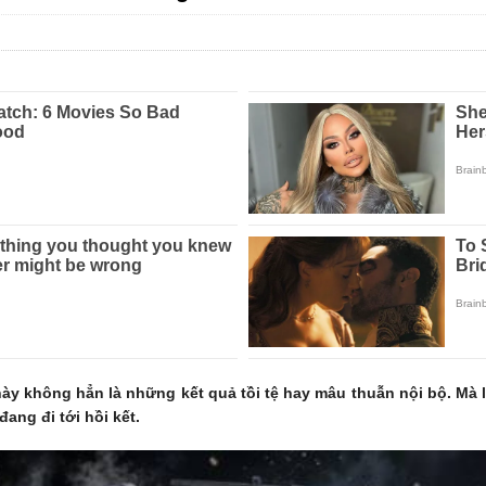
này không hẳn là những kết quả tồi tệ hay mâu thuẫn nội bộ. Mà 
đang đi tới hồi kết.