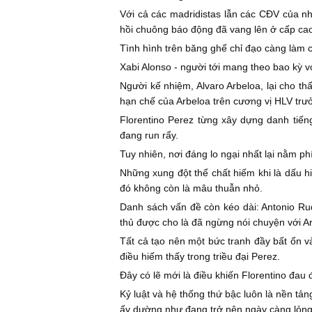
Với cả các madridistas lẫn các CĐV của nhữ
hồi chuông báo động đã vang lên ở cấp ca
Tình hình trên băng ghế chỉ đạo càng làm c
Xabi Alonso - người tới mang theo bao kỳ vọ
Người kế nhiệm, Alvaro Arbeloa, lại cho t
hạn chế của Arbeloa trên cương vị HLV trưởn
Florentino Perez từng xây dựng danh tiến
đang run rẩy.
Tuy nhiên, nơi đáng lo ngại nhất lại nằm phí
Những xung đột thể chất hiếm khi là dấu h
đó không còn là mâu thuẫn nhỏ.
Danh sách vấn đề còn kéo dài: Antonio Rud
thủ được cho là đã ngừng nói chuyện với 
Tất cả tạo nên một bức tranh đầy bất ổn và 
điều hiếm thấy trong triều đại Perez.
Đây có lẽ mới là điều khiến Florentino đau 
Kỷ luật và hệ thống thứ bậc luôn là nền tả
ấy dường như đang trở nên ngày càng lỏng