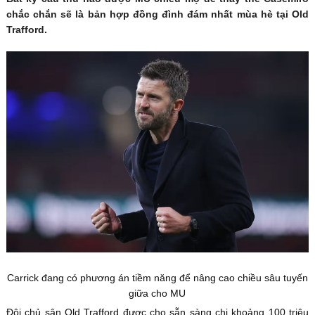
chắc chắn sẽ là bản hợp đồng đình đám nhất mùa hè tại Old
Trafford.
Carrick đang có phương án tiềm năng để nâng cao chiều sâu tuyến
giữa cho MU
Đội chủ sân Old Trafford được cho sẵn sàng chi khoảng 100 triệu