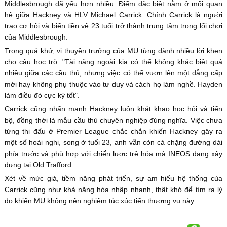
Middlesbrough đã yếu hơn nhiều. Điểm đặc biệt nằm ở mối quan
hệ giữa Hackney và HLV Michael Carrick. Chính Carrick là người
trao cơ hội và biến tiền vệ 23 tuổi trở thành trung tâm trong lối chơi
của Middlesbrough.
Trong quá khứ, vị thuyền trưởng của MU từng dành nhiều lời khen
cho cậu học trò: "Tài năng ngoài kia có thể không khác biệt quá
nhiều giữa các cầu thủ, nhưng việc có thể vươn lên một đẳng cấp
mới hay không phụ thuộc vào tư duy và cách họ làm nghề. Hayden
làm điều đó cực kỳ tốt".
Carrick cũng nhấn mạnh Hackney luôn khát khao học hỏi và tiến
bộ, đồng thời là mẫu cầu thủ chuyên nghiệp đúng nghĩa. Việc chưa
từng thi đấu ở Premier League chắc chắn khiến Hackney gây ra
một số hoài nghi, song ở tuổi 23, anh vẫn còn cả chặng đường dài
phía trước và phù hợp với chiến lược trẻ hóa mà INEOS đang xây
dựng tại Old Trafford.
Xét về mức giá, tiềm năng phát triển, sự am hiểu hệ thống của
Carrick cũng như khả năng hòa nhập nhanh, thật khó để tìm ra lý
do khiến MU không nên nghiêm túc xúc tiến thương vụ này.