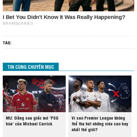
TAG:
TIN CÙNG CHUYÊN MỤC
MU: Đằng sau giấc mơ ‘PSG
Vì sao Premier League không
hóa’ của Michael Carrick
thể thu hút những siêu sao hay
nhất thế giới?