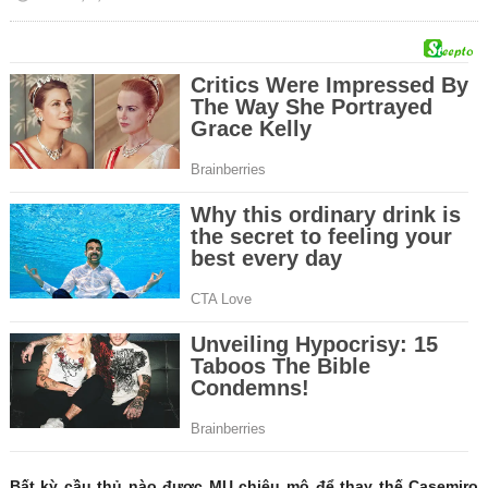
Bất kỳ cầu thủ nào được MU chiêu mộ để thay thế Casemiro