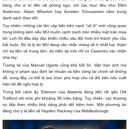
bảng cho vị trí tiền vệ phòng ngự, với các mục tiêu như Elliot
Anderson, Adam Wharton hay Aurelien Tchouameni nằm trong
danh sách theo dõi.
Tuy nhiên, những cái tên cập bến bên cạnh "số 6" mới cũng quan
trọng không kém nếu MU muốn cạnh tranh trên nhiều mặt trận mùa
tới. Lịch thi đấu dày đặc khiến chiều sâu đội hình trở thành yêu cầu
bắt buộc. Đó là lý do MU đang cân nhắc mang về ít nhất hai, thậm
chí ba tiền vệ trung tâm, dù hiện tại mới chỉ có Casemiro xác nhận
chia tay.
Tương lai của Manuel Ugarte cũng khá bất ổn. Việc bán anh mà
không vi phạm quy định lợi nhuận và bền vững tài chính sẽ không
dễ, song đây có thể là lựa chọn phù hợp cho cả đôi bên nếu xuất
hiện lời đề nghị hợp lý.
Trong bối cảnh ấy, Ederson của Atalanta đang tiến rất gần Old
Trafford với mức phí khoảng 38 triệu bảng. Tuy nhiên, các thương
vụ tiếp theo nhiều khả năng phải tiết kiệm hơn. Một phương án
đáng chú ý là tiền vệ Hayden Hackney của Middlesbrough.