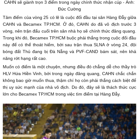
CAHN sẽ giành trọn 3 điểm trong ngày chính thức nhận cúp - Ảnh:
Đức Cường
Tâm điểm của vòng 25 có lẽ là cuộc đối đầu tại sân Hàng Đẫy giữa
CAHN và Becamex TP.HCM. Ở đó, CAHN do đã vô địch trước 3
vòng, nên trận đấu cuối trên sân nhà họ sẽ chính thức đăng quang.
Trong khi đó, Becamex TP.HCM buộc phải thắng trong cuộc đối đầu
này để có thể thoát hiểm, bởi sau trận thua SLNA ở vòng 24, đội
bóng đất Thủ đang bị Đà Nẵng và PVF-CAND bám sát, nên khả
năng rớt hạng rất cao.
Muốn có điểm là một chuyện, nhưng điều đó chẳng dễ cho thầy trò
HLV Hứa Hiền Vinh, bởi trong ngày đăng quang, CAHN chắc chắn
không bao giờ muốn thua, thậm chí họ còn phải thắng cách biệt để
thị uy sức mạnh của nhà vô địch. Do đó, đây sẽ là thách thức cực
lớn cho Becamex TP.HCM trong việc tìm điểm tại Hàng Đẫy.