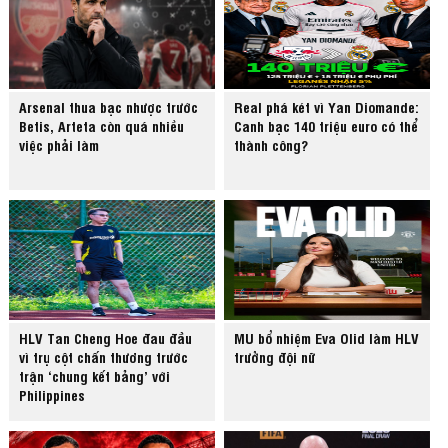
Arsenal thua bạc nhược trước
Real phá két vì Yan Diomande:
Betis, Arteta còn quá nhiều
Canh bạc 140 triệu euro có thể
việc phải làm
thành công?
HLV Tan Cheng Hoe đau đầu
MU bổ nhiệm Eva Olid làm HLV
vì trụ cột chấn thương trước
trưởng đội nữ
trận ‘chung kết bảng’ với
Philippines