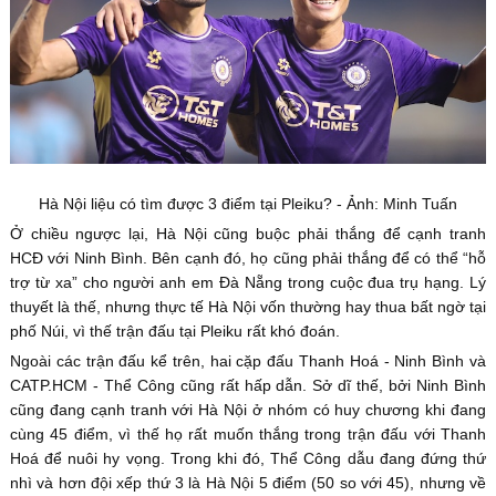
Hà Nội liệu có tìm được 3 điểm tại Pleiku? - Ảnh: Minh Tuấn
Ở chiều ngược lại, Hà Nội cũng buộc phải thắng để cạnh tranh
HCĐ với Ninh Bình. Bên cạnh đó, họ cũng phải thắng để có thể “hỗ
trợ từ xa” cho người anh em Đà Nẵng trong cuộc đua trụ hạng. Lý
thuyết là thế, nhưng thực tế Hà Nội vốn thường hay thua bất ngờ tại
phố Núi, vì thế trận đấu tại Pleiku rất khó đoán.
Ngoài các trận đấu kể trên, hai cặp đấu Thanh Hoá - Ninh Bình và
CATP.HCM - Thể Công cũng rất hấp dẫn. Sở dĩ thế, bởi Ninh Bình
cũng đang cạnh tranh với Hà Nội ở nhóm có huy chương khi đang
cùng 45 điểm, vì thế họ rất muốn thắng trong trận đấu với Thanh
Hoá để nuôi hy vọng. Trong khi đó, Thể Công dẫu đang đứng thứ
nhì và hơn đội xếp thứ 3 là Hà Nội 5 điểm (50 so với 45), nhưng về