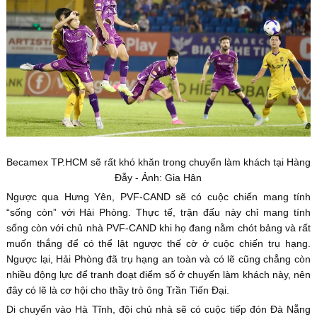
Becamex TP.HCM sẽ rất khó khăn trong chuyến làm khách tại Hàng
Đẫy - Ảnh: Gia Hân
Ngược qua Hưng Yên, PVF-CAND sẽ có cuộc chiến mang tính
“sống còn” với Hải Phòng. Thực tế, trận đấu này chỉ mang tính
sống còn với chủ nhà PVF-CAND khi họ đang nằm chót bảng và rất
muốn thắng để có thể lật ngược thế cờ ở cuộc chiến trụ hạng.
Ngược lại, Hải Phòng đã trụ hạng an toàn và có lẽ cũng chẳng còn
nhiều động lực để tranh đoạt điểm số ở chuyến làm khách này, nên
đây có lẽ là cơ hội cho thầy trò ông Trần Tiến Đại.
Di chuyển vào Hà Tĩnh, đội chủ nhà sẽ có cuộc tiếp đón Đà Nẵng