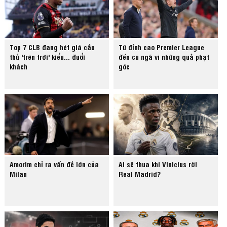
Top 7 CLB đang hét giá cầu
Từ đỉnh cao Premier League
thủ 'trên trời' kiểu... đuổi
đến cú ngã vì những quả phạt
khách
góc
Amorim chỉ ra vấn đề lớn của
Ai sẽ thua khi Vinicius rời
Milan
Real Madrid?