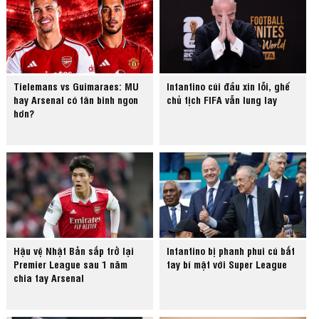
Tielemans vs Guimaraes: MU
Infantino cúi đầu xin lỗi, ghế
hay Arsenal có tân binh ngon
chủ tịch FIFA vẫn lung lay
hơn?
Hậu vệ Nhật Bản sắp trở lại
Infantino bị phanh phui cú bắt
Premier League sau 1 năm
tay bí mật với Super League
chia tay Arsenal