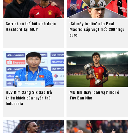
Carrick có thể hồi sinh được
‘Cỗ máy in tiền’ của Real
Rashford tại MU?
Madrid sắp vượt mốc 200 triệu
euro
HLV Kim Sang Sik đáp trả
MU tìm thấy ‘báu vật’ mới ở
khiêu khích của tuyển thủ
Tây Ban Nha
Indonesia