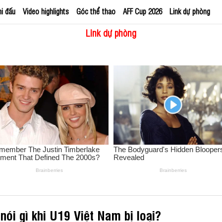
hi đấu
Video highlights
Góc thể thao
AFF Cup 2026
Link dự phòng
Link dự phòng
ói gì khi U19 Việt Nam bị loại?