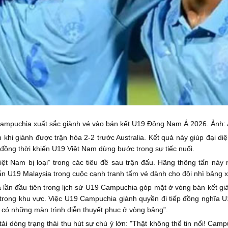
ampuchia xuất sắc giành vé vào bán kết U19 Đông Nam Á 2026. Ảnh:
khi giành được trận hòa 2-2 trước Australia. Kết quả này giúp đại di
, đồng thời khiến U19 Việt Nam dừng bước trong sự tiếc nuối.
iệt Nam bị loại” trong các tiêu đề sau trận đấu. Hãng thông tấn này
 U19 Malaysia trong cuộc cạnh tranh tấm vé dành cho đội nhì bảng x
à lần đầu tiên trong lịch sử U19 Campuchia góp mặt ở vòng bán kết g
trong khu vực. Việc U19 Campuchia giành quyền đi tiếp đồng nghĩa 
ã có những màn trình diễn thuyết phục ở vòng bảng”.
ải dòng trạng thái thu hút sự chú ý lớn: "Thật không thể tin nổi! Camp