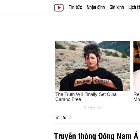
Tin tức
Nhận định
Girl xinh
Lịch t
Tin tức
Truyền thông Đông Nam Á n