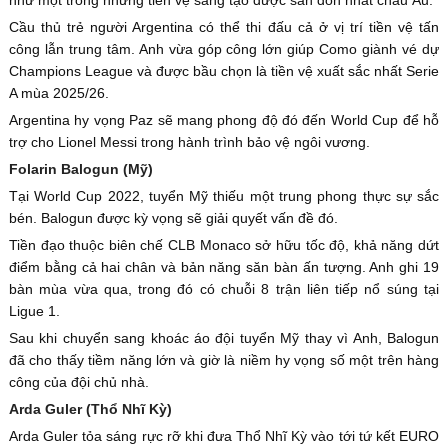
như một trong những tiền vệ sáng tạo được săn đón nhất châu Âu.
Cầu thủ trẻ người Argentina có thể thi đấu cả ở vị trí tiền vệ tấn
công lẫn trung tâm. Anh vừa góp công lớn giúp Como giành vé dự
Champions League và được bầu chọn là tiền vệ xuất sắc nhất Serie
A mùa 2025/26.
Argentina hy vọng Paz sẽ mang phong độ đó đến World Cup để hỗ
trợ cho Lionel Messi trong hành trình bảo vệ ngôi vương.
Folarin Balogun (Mỹ)
Tại World Cup 2022, tuyển Mỹ thiếu một trung phong thực sự sắc
bén. Balogun được kỳ vọng sẽ giải quyết vấn đề đó.
Tiền đạo thuộc biên chế CLB Monaco sở hữu tốc độ, khả năng dứt
điểm bằng cả hai chân và bản năng săn bàn ấn tượng. Anh ghi 19
bàn mùa vừa qua, trong đó có chuỗi 8 trận liên tiếp nổ súng tại
Ligue 1.
Sau khi chuyển sang khoác áo đội tuyển Mỹ thay vì Anh, Balogun
đã cho thấy tiềm năng lớn và giờ là niềm hy vọng số một trên hàng
công của đội chủ nhà.
Arda Guler (Thổ Nhĩ Kỳ)
Arda Guler tỏa sáng rực rỡ khi đưa Thổ Nhĩ Kỳ vào tới tứ kết EURO