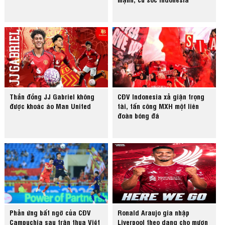
Thần đồng JJ Gabriel không
CĐV Indonesia xả giận trọng
được khoác áo Man United
tài, tấn công MXH một liên
đoàn bóng đá
Phản ứng bất ngờ của CĐV
Ronald Araujo gia nhập
Campuchia sau trận thua Việt
Liverpool theo dạng cho mượn