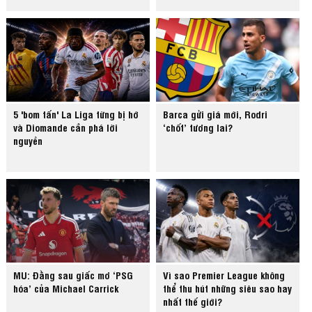
5 'bom tấn' La Liga từng bị hớ
Barca gửi giá mới, Rodri
và Diomande cần phá lời
‘chốt’ tương lai?
nguyền
MU: Đằng sau giấc mơ ‘PSG
Vì sao Premier League không
hóa’ của Michael Carrick
thể thu hút những siêu sao hay
nhất thế giới?