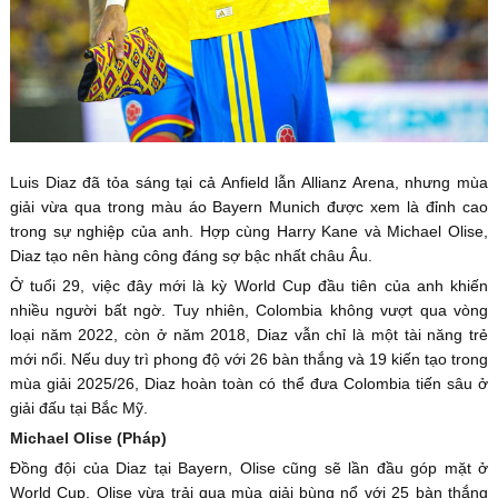
Luis Diaz đã tỏa sáng tại cả Anfield lẫn Allianz Arena, nhưng mùa
giải vừa qua trong màu áo Bayern Munich được xem là đỉnh cao
trong sự nghiệp của anh. Hợp cùng Harry Kane và Michael Olise,
Diaz tạo nên hàng công đáng sợ bậc nhất châu Âu.
Ở tuổi 29, việc đây mới là kỳ World Cup đầu tiên của anh khiến
nhiều người bất ngờ. Tuy nhiên, Colombia không vượt qua vòng
loại năm 2022, còn ở năm 2018, Diaz vẫn chỉ là một tài năng trẻ
mới nổi. Nếu duy trì phong độ với 26 bàn thắng và 19 kiến tạo trong
mùa giải 2025/26, Diaz hoàn toàn có thể đưa Colombia tiến sâu ở
giải đấu tại Bắc Mỹ.
Michael Olise (Pháp)
Đồng đội của Diaz tại Bayern, Olise cũng sẽ lần đầu góp mặt ở
World Cup. Olise vừa trải qua mùa giải bùng nổ với 25 bàn thắng