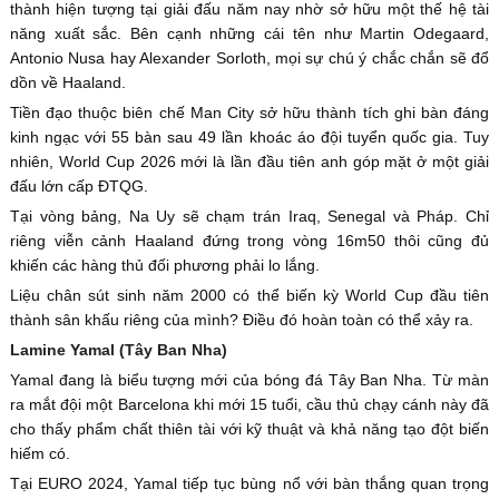
thành hiện tượng tại giải đấu năm nay nhờ sở hữu một thế hệ tài
năng xuất sắc. Bên cạnh những cái tên như Martin Odegaard,
Antonio Nusa hay Alexander Sorloth, mọi sự chú ý chắc chắn sẽ đổ
dồn về Haaland.
Tiền đạo thuộc biên chế Man City sở hữu thành tích ghi bàn đáng
kinh ngạc với 55 bàn sau 49 lần khoác áo đội tuyển quốc gia. Tuy
nhiên, World Cup 2026 mới là lần đầu tiên anh góp mặt ở một giải
đấu lớn cấp ĐTQG.
Tại vòng bảng, Na Uy sẽ chạm trán Iraq, Senegal và Pháp. Chỉ
riêng viễn cảnh Haaland đứng trong vòng 16m50 thôi cũng đủ
khiến các hàng thủ đối phương phải lo lắng.
Liệu chân sút sinh năm 2000 có thể biến kỳ World Cup đầu tiên
thành sân khấu riêng của mình? Điều đó hoàn toàn có thể xảy ra.
Lamine Yamal (Tây Ban Nha)
Yamal đang là biểu tượng mới của bóng đá Tây Ban Nha. Từ màn
ra mắt đội một Barcelona khi mới 15 tuổi, cầu thủ chạy cánh này đã
cho thấy phẩm chất thiên tài với kỹ thuật và khả năng tạo đột biến
hiếm có.
Tại EURO 2024, Yamal tiếp tục bùng nổ với bàn thắng quan trọng