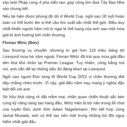
vào lưới Pháp cùng 4 pha kiến tạo, góp công lớn đưa Tây Ban Nha
vào chung kết.
Nếu tái hiện được phong độ đó ở World Cup, ngôi sao 18 tuổi hoàn
toàn có thể bước lên vị thế cầu thủ xuất sắc nhất thế giới. Điều duy
nhất khiến người hâm mộ lo ngại là thể trạng của anh sau một mùa
giải bị ảnh hưởng bởi chấn thương.
Florian Wirtz (Đức)
Sau thương vụ chuyển nhượng trị giá hơn 116 triệu bảng tới
Liverpool mùa hè năm ngoái, Florian Wirtz đã trải qua mùa giải đầu
tiên khá khó khăn tại Premier League. Tuy nhiên, công bằng mà
nói, anh vẫn để lại những dấu ấn đáng khen tại Liverpool.
Ngôi sao người Đức từng lỡ World Cup 2022 vì chấn thương đứt
dây chằng chéo trước. Vì vậy, giải đấu năm nay mang ý nghĩa đặc
biệt đối với anh.
Sở hữu khả năng rê dắt mềm mại, nhãn quan chiến thuật sắc bén
cùng kỹ năng sáng tạo hàng đầu, Wirtz hiện là bộ não trong lối chơi
của tuyển Đức dưới thời Julian Nagelsmann. Khi kết hợp cùng
Jamal Musiala, anh có thể tạo nên một trong những bộ đôi nguy
hiểm nhất giải đấu.