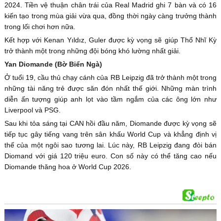
2024. Tiền vệ thuận chân trái của Real Madrid ghi 7 bàn và có 16
kiến tạo trong mùa giải vừa qua, đồng thời ngày càng trưởng thành
trong lối chơi hơn nữa.
Kết hợp với Kenan Yıldız, Guler được kỳ vọng sẽ giúp Thổ Nhĩ Kỳ
trở thành một trong những đội bóng khó lường nhất giải.
Yan Diomande (Bờ Biển Ngà)
Ở tuổi 19, cầu thủ chạy cánh của RB Leipzig đã trở thành một trong
những tài năng trẻ được săn đón nhất thế giới. Những màn trình
diễn ấn tượng giúp anh lọt vào tầm ngắm của các ông lớn như
Liverpool và PSG.
Sau khi tỏa sáng tại CAN hồi đầu năm, Diomande được kỳ vọng sẽ
tiếp tục gây tiếng vang trên sân khấu World Cup và khẳng định vị
thế của một ngôi sao tương lai. Lúc này, RB Leipzig đang đòi bán
Diomand với giá 120 triệu euro. Con số này có thể tăng cao nếu
Diomande thăng hoa ở World Cup 2026.