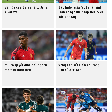
Vấn đề của Barca là… Julian
Báo Indonesia ‘cợt nhả’ bình
Alvarez!
luận công thức nhập tịch & cú
sốc AFF Cup
MU ra quyết định bất ngờ về
Vòng bán kết hiếm có trong
Marcus Rashford
lịch sử AFF Cup