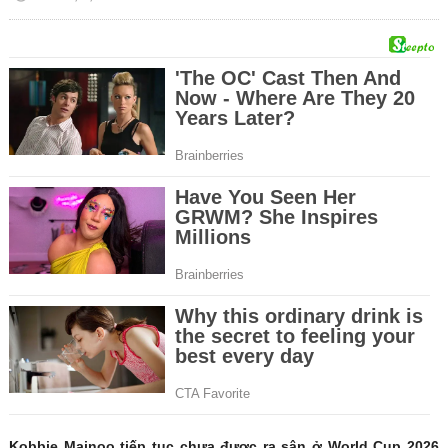
Kobbie Mainoo tiếp tục chưa được ra sân ở World Cup 2026