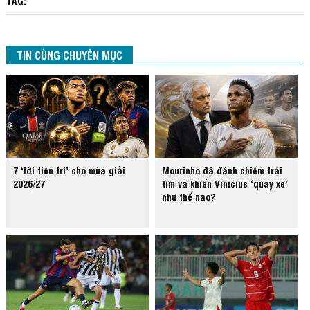
TAG:
TIN CÙNG CHUYÊN MỤC
7 ‘lời tiên tri’ cho mùa giải
Mourinho đã đánh chiếm trái
2026/27
tim và khiến Vinicius ‘quay xe’
như thế nào?