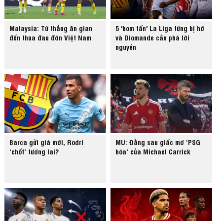
Malaysia: Từ thắng ăn gian
5 'bom tấn' La Liga từng bị hớ
đến thua đau đớn Việt Nam
và Diomande cần phá lời
nguyền
Barca gửi giá mới, Rodri
MU: Đằng sau giấc mơ ‘PSG
‘chốt’ tương lai?
hóa’ của Michael Carrick