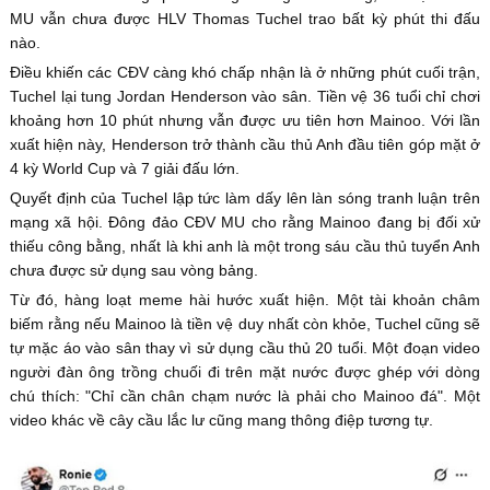
MU vẫn chưa được HLV Thomas Tuchel trao bất kỳ phút thi đấu
nào.
Điều khiến các CĐV càng khó chấp nhận là ở những phút cuối trận,
Tuchel lại tung Jordan Henderson vào sân. Tiền vệ 36 tuổi chỉ chơi
khoảng hơn 10 phút nhưng vẫn được ưu tiên hơn Mainoo. Với lần
xuất hiện này, Henderson trở thành cầu thủ Anh đầu tiên góp mặt ở
4 kỳ World Cup và 7 giải đấu lớn.
Quyết định của Tuchel lập tức làm dấy lên làn sóng tranh luận trên
mạng xã hội. Đông đảo CĐV MU cho rằng Mainoo đang bị đối xử
thiếu công bằng, nhất là khi anh là một trong sáu cầu thủ tuyển Anh
chưa được sử dụng sau vòng bảng.
Từ đó, hàng loạt meme hài hước xuất hiện. Một tài khoản châm
biếm rằng nếu Mainoo là tiền vệ duy nhất còn khỏe, Tuchel cũng sẽ
tự mặc áo vào sân thay vì sử dụng cầu thủ 20 tuổi. Một đoạn video
người đàn ông trồng chuối đi trên mặt nước được ghép với dòng
chú thích: "Chỉ cần chân chạm nước là phải cho Mainoo đá". Một
video khác về cây cầu lắc lư cũng mang thông điệp tương tự.