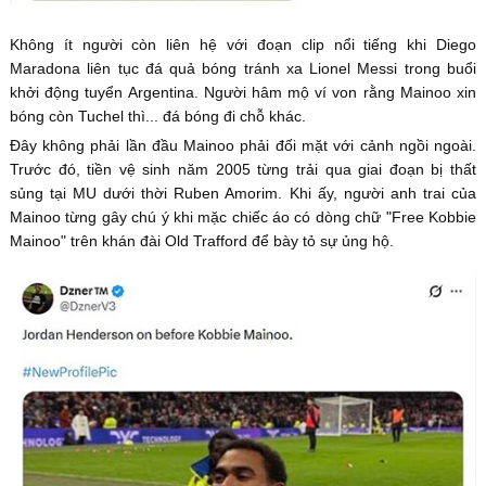
Không ít người còn liên hệ với đoạn clip nổi tiếng khi Diego
Maradona liên tục đá quả bóng tránh xa Lionel Messi trong buổi
khởi động tuyển Argentina. Người hâm mộ ví von rằng Mainoo xin
bóng còn Tuchel thì... đá bóng đi chỗ khác.
Đây không phải lần đầu Mainoo phải đối mặt với cảnh ngồi ngoài.
Trước đó, tiền vệ sinh năm 2005 từng trải qua giai đoạn bị thất
sủng tại MU dưới thời Ruben Amorim. Khi ấy, người anh trai của
Mainoo từng gây chú ý khi mặc chiếc áo có dòng chữ "Free Kobbie
Mainoo" trên khán đài Old Trafford để bày tỏ sự ủng hộ.