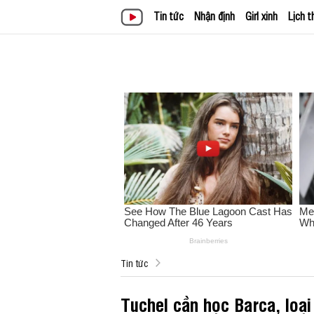
Tin tức
Nhận định
Girl xinh
Lịch t
Tin tức
Tuchel cần học Barca, loạ