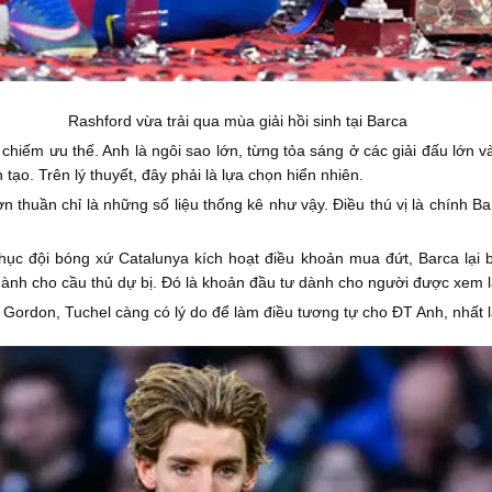
Rashford vừa trải qua mùa giải hồi sinh tại Barca
chiếm ưu thế. Anh là ngôi sao lớn, từng tỏa sáng ở các giải đấu lớn 
tạo. Trên lý thuyết, đây phải là lựa chọn hiển nhiên.
 thuần chỉ là những số liệu thống kê như vậy. Điều thú vị là chính B
hục đội bóng xứ Catalunya kích hoạt điều khoản mua đứt, Barca lại b
h cho cầu thủ dự bị. Đó là khoản đầu tư dành cho người được xem là
 ở Gordon, Tuchel càng có lý do để làm điều tương tự cho ĐT Anh, nhất 