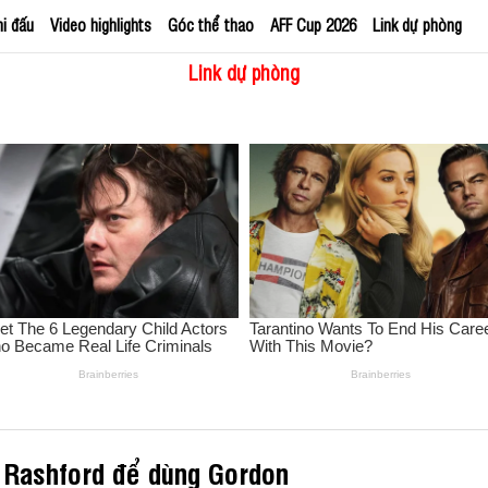
hi đấu
Video highlights
Góc thể thao
AFF Cup 2026
Link dự phòng
Link dự phòng
i Rashford để dùng Gordon