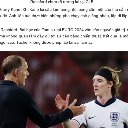
Rashford chưa rõ tương lai tại CLB
arry Kane. Khi Kane lùi sâu làm bóng, đội bóng cần một cầu thủ sẵn 
 đó. Anh liên tục thực hiện những pha chạy chỗ giống nhau, lặp đi lặp
 Rashford. Bài học của Tam sư tại EURO 2024 vẫn còn nguyên giá trị.
à không quan tâm đầy đủ tới sự cân bằng chiến thuật. Kết quả là một 
ôi sao. Tuchel không được phép lặp lại sai lầm ấy.