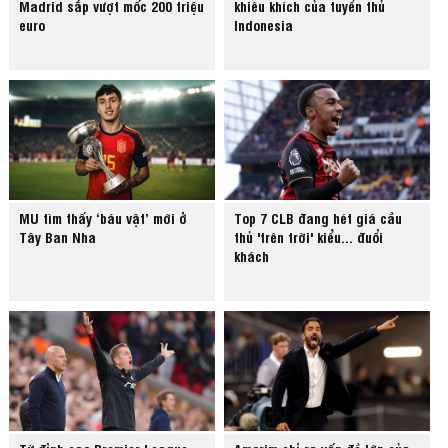
Madrid sắp vượt mốc 200 triệu
khiêu khích của tuyển thủ
euro
Indonesia
MU tìm thấy ‘báu vật’ mới ở
Top 7 CLB đang hét giá cầu
Tây Ban Nha
thủ 'trên trời' kiểu... đuổi
khách