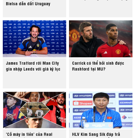
Bielsa dẫn dắt Uruguay
James Trafford rời Man City
Carrick có thể hồi sinh được
gia nhập Leeds với giá kỷ lục
Rashford tại MU?
‘Cỗ máy in tiền’ của Real
HLV Kim Sang Sik đáp trả