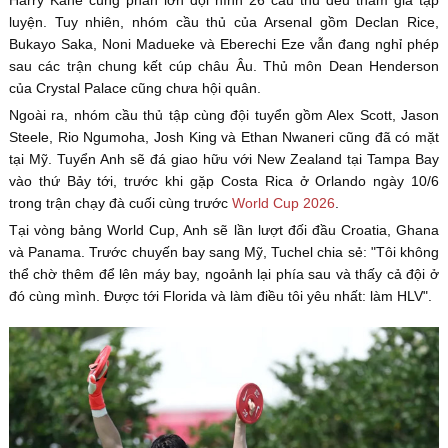
luyện. Tuy nhiên, nhóm cầu thủ của Arsenal gồm Declan Rice,
Bukayo Saka, Noni Madueke và Eberechi Eze vẫn đang nghỉ phép
sau các trận chung kết cúp châu Âu. Thủ môn Dean Henderson
của Crystal Palace cũng chưa hội quân.
Ngoài ra, nhóm cầu thủ tập cùng đội tuyển gồm Alex Scott, Jason
Steele, Rio Ngumoha, Josh King và Ethan Nwaneri cũng đã có mặt
tại Mỹ. Tuyển Anh sẽ đá giao hữu với New Zealand tại Tampa Bay
vào thứ Bảy tới, trước khi gặp Costa Rica ở Orlando ngày 10/6
trong trận chạy đà cuối cùng trước
World Cup 2026
.
Tại vòng bảng World Cup, Anh sẽ lần lượt đối đầu Croatia, Ghana
và Panama. Trước chuyến bay sang Mỹ, Tuchel chia sẻ: "Tôi không
thể chờ thêm để lên máy bay, ngoảnh lại phía sau và thấy cả đội ở
đó cùng mình. Được tới Florida và làm điều tôi yêu nhất: làm HLV".