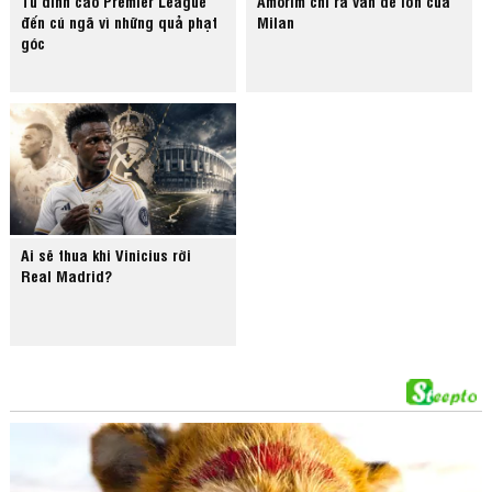
Từ đỉnh cao Premier League
Amorim chỉ ra vấn đề lớn của
đến cú ngã vì những quả phạt
Milan
góc
Ai sẽ thua khi Vinicius rời
Real Madrid?