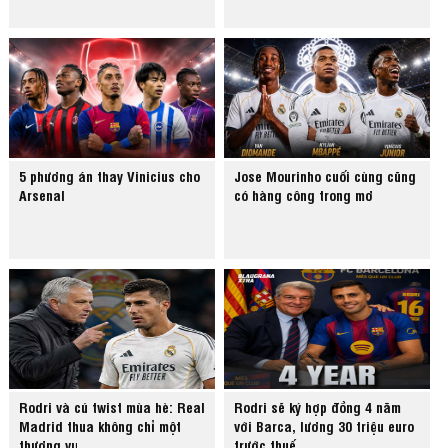
5 phương án thay Vinicius cho
Jose Mourinho cuối cùng cũng
Arsenal
có hàng công trong mơ
Rodri và cú twist mùa hè: Real
Rodri sẽ ký hợp đồng 4 năm
Madrid thua không chỉ một
với Barca, lương 30 triệu euro
thương vụ
trước thuế