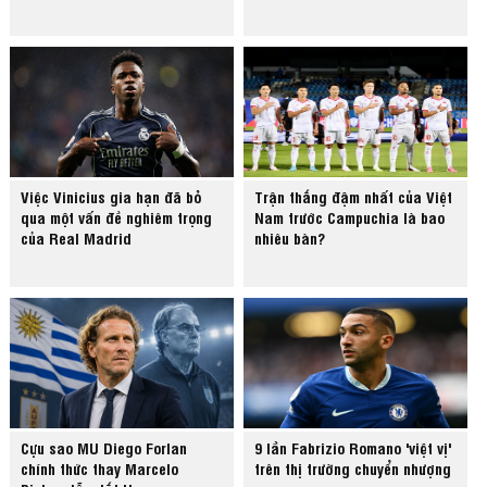
Việc Vinicius gia hạn đã bỏ
Trận thắng đậm nhất của Việt
qua một vấn đề nghiêm trọng
Nam trước Campuchia là bao
của Real Madrid
nhiêu bàn?
Cựu sao MU Diego Forlan
9 lần Fabrizio Romano 'việt vị'
chính thức thay Marcelo
trên thị trường chuyển nhượng