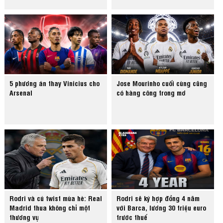
5 phương án thay Vinicius cho
Jose Mourinho cuối cùng cũng
Arsenal
có hàng công trong mơ
Rodri và cú twist mùa hè: Real
Rodri sẽ ký hợp đồng 4 năm
Madrid thua không chỉ một
với Barca, lương 30 triệu euro
thương vụ
trước thuế