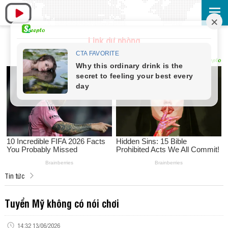
Link dự phòng
Tin tức
Tuyển Mỹ không có nói chơi
14:32 13/06/2026