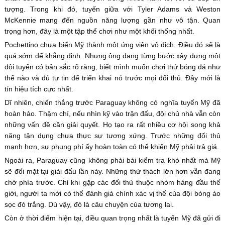
tượng. Trong khi đó, tuyến giữa với Tyler Adams và Weston
McKennie mang đến nguồn năng lượng gần như vô tận. Quan
trọng hơn, đây là một tập thể chơi như một khối thống nhất.
Pochettino chưa biến Mỹ thành một ứng viên vô địch. Điều đó sẽ là
quá sớm để khẳng định. Nhưng ông đang từng bước xây dựng một
đội tuyển có bản sắc rõ ràng, biết mình muốn chơi thứ bóng đá như
thế nào và đủ tự tin để triển khai nó trước mọi đối thủ. Đây mới là
tín hiệu tích cực nhất.
Dĩ nhiên, chiến thắng trước Paraguay không có nghĩa tuyển Mỹ đã
hoàn hảo. Thậm chí, nếu nhìn kỹ vào trận đấu, đội chủ nhà vẫn còn
những vấn đề cần giải quyết. Họ tạo ra rất nhiều cơ hội song khả
năng tận dụng chưa thực sự tương xứng. Trước những đối thủ
mạnh hơn, sự phung phí ấy hoàn toàn có thể khiến Mỹ phải trả giá.
Ngoài ra, Paraguay cũng không phải bài kiểm tra khó nhất mà Mỹ
sẽ đối mặt tại giải đấu lần này. Những thử thách lớn hơn vẫn đang
chờ phía trước. Chỉ khi gặp các đối thủ thuộc nhóm hàng đầu thế
giới, người ta mới có thể đánh giá chính xác vị thế của đội bóng áo
sọc đỏ trắng. Dù vậy, đó là câu chuyện của tương lai.
Còn ở thời điểm hiện tại, điều quan trọng nhất là tuyển Mỹ đã gửi đi