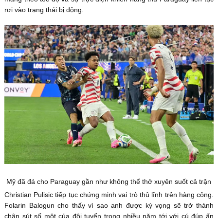
rơi vào trạng thái bị động.
Mỹ đã đá cho Paraguay gần như không thể thở xuyên suốt cả trận
Christian Pulisic tiếp tục chứng minh vai trò thủ lĩnh trên hàng công.
Folarin Balogun cho thấy vì sao anh được kỳ vọng sẽ trở thành
chân sút số một của đội tuyển trong nhiều năm tới với cú đúp ấn