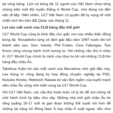
tại vòng bảng. Lịch sử bóng đá 11 người của Việt Nam chưa từng
chứng kiến một đội tuyển thắng ở World Cup, chứ đừng nói đến
việc đi tiếp. Hiển nhiên, U17 Việt Nam có quyền để hy vọng về một
chiến tích lớn trên đất Qatar vào tháng 11.
Lọt vào mắt xanh của CLB hàng đầu thế giới
U17 World Cup cũng là khởi đầu cho giấc mơ của nhiều thần đồng
bóng đá. Ronaldinho từng vô địch giải đấu năm 1997 trước khi trở
thành siêu sao. Xavi, Iniesta, Phil Foden, Cesc Fabregas, Toni
Kroos cũng chung hành trình tương tự. Với những cầu thủ ở châu
Á, U17 World Cup chính là cánh cửa đưa họ tới với những CLB lớn
hàng đầu châu Âu.
Takefusa Kubo lọt vào mắt xanh của Barcelona nhờ giải đấu này.
Lee Kang In cũng đang ký hợp đồng chuyên nghiệp tại PSG.
Keisuke Honda, Hidetoshi Nakata lọt vào tầm ngắm của tuyển trạch
viên châu Âu cũng nhờ triển vọng tại U17 World Cup.
Với U17 Việt Nam, các cầu thủ hoàn toàn có lý do để mơ mộng về
một hành trình kỳ diệu như vậy. Những nhà môi giới châu Âu tin
rằng quãng 16-17 tuổi là giai đoạn không thể tuyệt vời hơn để
những tài năng trẻ Đông Nam Á hay châu Á xuất ngoại, nếu như