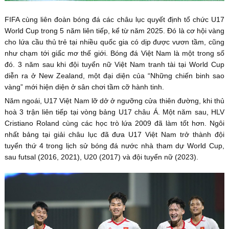
FIFA cùng liên đoàn bóng đá các châu lục quyết định tổ chức U17
World Cup trong 5 năm liên tiếp, kể từ năm 2025. Đó là cơ hội vàng
cho lứa cầu thủ trẻ tại nhiều quốc gia có dịp được vươn tầm, cũng
như chạm tới giấc mơ thế giới. Bóng đá Việt Nam là một trong số
đó. 3 năm sau khi đội tuyển nữ Việt Nam tranh tài tại World Cup
diễn ra ở New Zealand, một đại diện của “Những chiến binh sao
vàng” mới hiện diện ở sân chơi tầm cỡ hành tinh.
Năm ngoái, U17 Việt Nam lỡ dở ở ngưỡng cửa thiên đường, khi thủ
hoà 3 trận liên tiếp tại vòng bảng U17 châu Á. Một năm sau, HLV
Cristiano Roland cùng các học trò lứa 2009 đã làm tốt hơn. Ngôi
nhất bảng tại giải châu lục đã đưa U17 Việt Nam trở thành đội
tuyển thứ 4 trong lịch sử bóng đá nước nhà tham dự World Cup,
sau futsal (2016, 2021), U20 (2017) và đội tuyển nữ (2023).