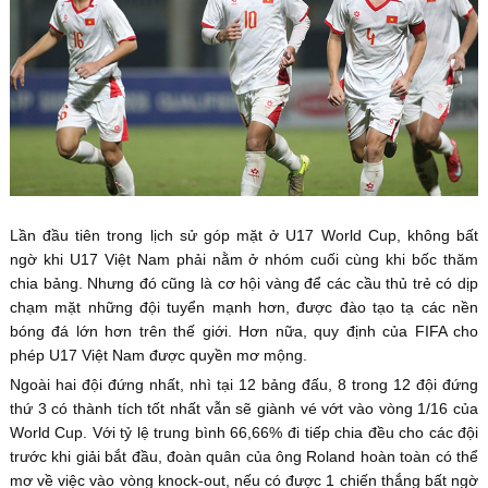
Lần đầu tiên trong lịch sử góp mặt ở U17 World Cup, không bất
ngờ khi U17 Việt Nam phải nằm ở nhóm cuối cùng khi bốc thăm
chia bảng. Nhưng đó cũng là cơ hội vàng để các cầu thủ trẻ có dịp
chạm mặt những đội tuyển mạnh hơn, được đào tạo tạ các nền
bóng đá lớn hơn trên thế giới. Hơn nữa, quy định của FIFA cho
phép U17 Việt Nam được quyền mơ mộng.
Ngoài hai đội đứng nhất, nhì tại 12 bảng đấu, 8 trong 12 đội đứng
thứ 3 có thành tích tốt nhất vẫn sẽ giành vé vớt vào vòng 1/16 của
World Cup. Với tỷ lệ trung bình 66,66% đi tiếp chia đều cho các đội
trước khi giải bắt đầu, đoàn quân của ông Roland hoàn toàn có thể
mơ về việc vào vòng knock-out, nếu có được 1 chiến thắng bất ngờ