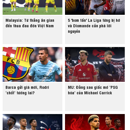
Malaysia: Từ thắng ăn gian
5 'bom tấn' La Liga từng bị hớ
đến thua đau đớn Việt Nam
và Diomande cần phá lời
nguyền
Barca gửi giá mới, Rodri
MU: Đằng sau giấc mơ ‘PSG
‘chốt’ tương lai?
hóa’ của Michael Carrick