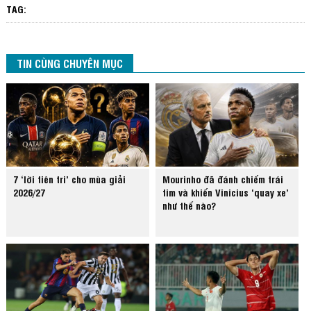
TAG:
TIN CÙNG CHUYÊN MỤC
7 ‘lời tiên tri’ cho mùa giải
Mourinho đã đánh chiếm trái
2026/27
tim và khiến Vinicius ‘quay xe’
như thế nào?