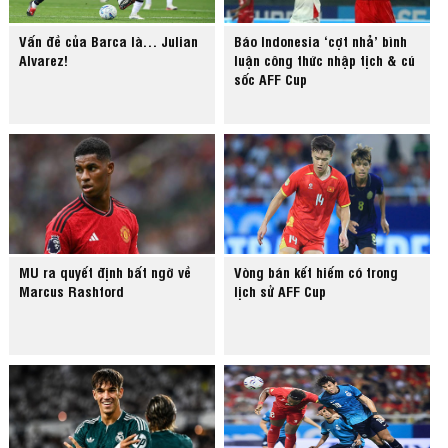
Vấn đề của Barca là… Julian
Báo Indonesia ‘cợt nhả’ bình
Alvarez!
luận công thức nhập tịch & cú
sốc AFF Cup
MU ra quyết định bất ngờ về
Vòng bán kết hiếm có trong
Marcus Rashford
lịch sử AFF Cup