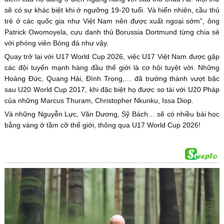
sẽ có sự khác biệt khi ở ngưỡng 19-20 tuổi. Và hiển nhiên, cầu thủ
trẻ ở các quốc gia như Việt Nam nên được xuất ngoại sớm”, ông
Patrick Owomoyela, cựu danh thủ Borussia Dortmund từng chia sẻ
với phóng viên Bóng đá như vậy.
Quay trở lại với U17 World Cup 2026, việc U17 Việt Nam được gặp
các đội tuyển mạnh hàng đầu thế giới là cơ hội tuyệt vời. Những
Hoàng Đức, Quang Hải, Đình Trọng,… đã trưởng thành vượt bậc
sau U20 World Cup 2017, khi đặc biệt họ được so tài với U20 Pháp
của những Marcus Thuram, Christopher Nkunku, Issa Diop.
Và những Nguyễn Lực, Văn Dương, Sỹ Bách… sẽ có nhiều bài học
bằng vàng ở tầm cỡ thế giới, thông qua U17 World Cup 2026!