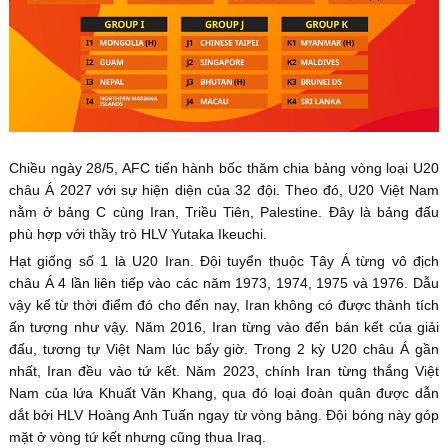
Chiều ngày 28/5, AFC tiến hành bốc thăm chia bảng vòng loại U20
châu Á 2027 với sự hiện diện của 32 đội. Theo đó, U20 Việt Nam
nằm ở bảng C cùng Iran, Triều Tiên, Palestine. Đây là bảng đấu
phù hợp với thầy trò HLV Yutaka Ikeuchi.
Hạt giống số 1 là U20 Iran. Đội tuyển thuộc Tây Á từng vô địch
châu Á 4 lần liên tiếp vào các năm 1973, 1974, 1975 và 1976. Dẫu
vậy kể từ thời điểm đó cho đến nay, Iran không có được thành tích
ấn tượng như vậy. Năm 2016, Iran từng vào đến bán kết của giải
đấu, tương tự Việt Nam lúc bấy giờ. Trong 2 kỳ U20 châu Á gần
nhất, Iran đều vào tứ kết. Năm 2023, chính Iran từng thắng Việt
Nam của lứa Khuất Văn Khang, qua đó loại đoàn quân được dẫn
dắt bởi HLV Hoàng Anh Tuấn ngay từ vòng bảng. Đội bóng này góp
mặt ở vòng tứ kết nhưng cũng thua Iraq.