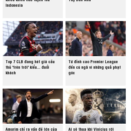
Indonesia
Top 7 CLB đang hét giá cầu
Từ đỉnh cao Premier League
thủ 'trên trời' kiểu... đuổi
đến cú ngã vì những quả phạt
khách
góc
Amorim chỉ ra vấn đề lớn của
Ai sẽ thua khi Vinicius rời