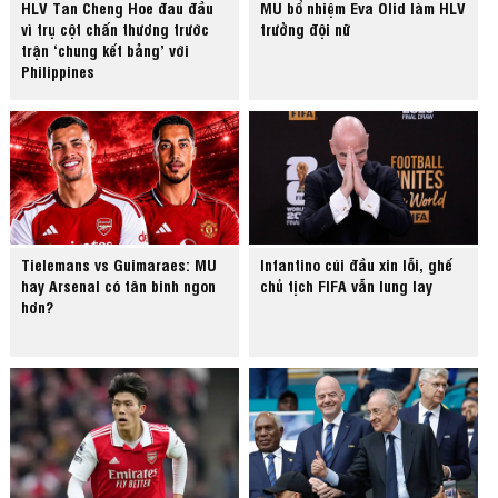
HLV Tan Cheng Hoe đau đầu
MU bổ nhiệm Eva Olid làm HLV
vì trụ cột chấn thương trước
trưởng đội nữ
trận ‘chung kết bảng’ với
Philippines
Tielemans vs Guimaraes: MU
Infantino cúi đầu xin lỗi, ghế
hay Arsenal có tân binh ngon
chủ tịch FIFA vẫn lung lay
hơn?