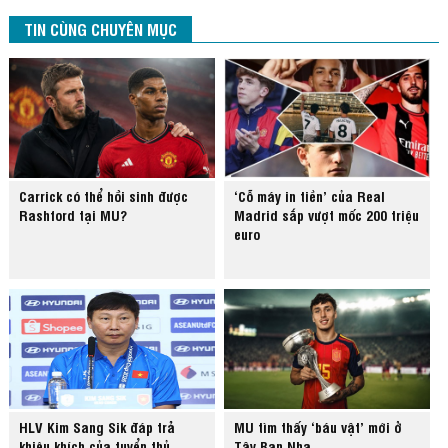
TIN CÙNG CHUYÊN MỤC
Carrick có thể hồi sinh được
‘Cỗ máy in tiền’ của Real
Rashford tại MU?
Madrid sắp vượt mốc 200 triệu
euro
HLV Kim Sang Sik đáp trả
MU tìm thấy ‘báu vật’ mới ở
khiêu khích của tuyển thủ
Tây Ban Nha