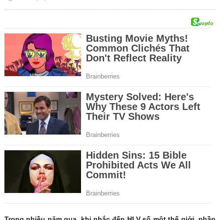
Trong nhiều năm qua, khi nhắc đến HLV số một thế giới, phần