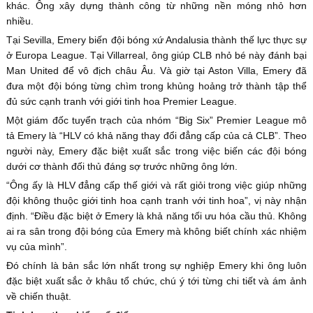
khác. Ông xây dựng thành công từ những nền móng nhỏ hơn
nhiều.
Tại Sevilla, Emery biến đội bóng xứ Andalusia thành thế lực thực sự
ở Europa League. Tại Villarreal, ông giúp CLB nhỏ bé này đánh bại
Man United để vô địch châu Âu. Và giờ tại Aston Villa, Emery đã
đưa một đội bóng từng chìm trong khủng hoảng trở thành tập thể
đủ sức cạnh tranh với giới tinh hoa Premier League.
Một giám đốc tuyển trạch của nhóm “Big Six” Premier League mô
tả Emery là “HLV có khả năng thay đổi đẳng cấp của cả CLB”. Theo
người này, Emery đặc biệt xuất sắc trong việc biến các đội bóng
dưới cơ thành đối thủ đáng sợ trước những ông lớn.
“Ông ấy là HLV đẳng cấp thế giới và rất giỏi trong việc giúp những
đội không thuộc giới tinh hoa cạnh tranh với tinh hoa”, vị này nhận
định. “Điều đặc biệt ở Emery là khả năng tối ưu hóa cầu thủ. Không
ai ra sân trong đội bóng của Emery mà không biết chính xác nhiệm
vụ của mình”.
Đó chính là bản sắc lớn nhất trong sự nghiệp Emery khi ông luôn
đặc biệt xuất sắc ở khâu tổ chức, chú ý tới từng chi tiết và ám ảnh
về chiến thuật.