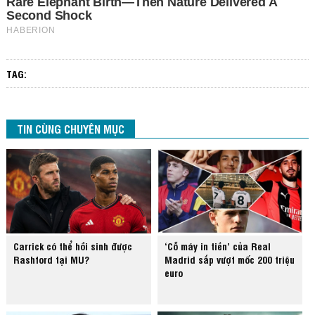
TAG:
TIN CÙNG CHUYÊN MỤC
Carrick có thể hồi sinh được
‘Cỗ máy in tiền’ của Real
Rashford tại MU?
Madrid sắp vượt mốc 200 triệu
euro