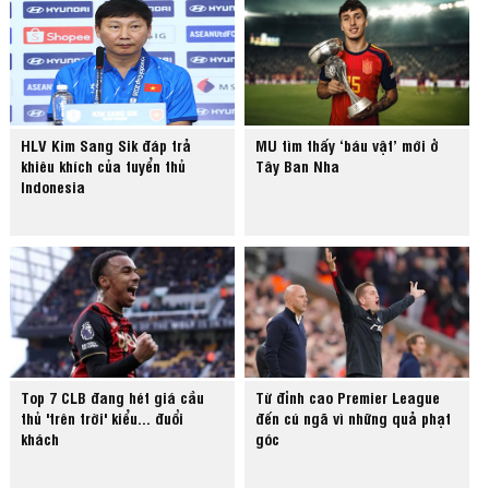
HLV Kim Sang Sik đáp trả
MU tìm thấy ‘báu vật’ mới ở
khiêu khích của tuyển thủ
Tây Ban Nha
Indonesia
Top 7 CLB đang hét giá cầu
Từ đỉnh cao Premier League
thủ 'trên trời' kiểu... đuổi
đến cú ngã vì những quả phạt
khách
góc