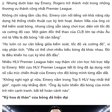
ý. Nhưng dưới bàn tay Emery, Rogers trở thành một trong những
thương vụ thành công nhất Premier League.
Không chỉ nâng tầm cầu thủ, Emery còn nổi tiếng với khả năng xây
dựng hệ thống chiến thuật cực kỳ linh hoạt. Aston Villa của ông có
thể kiểm soát bóng, nhưng cũng sẵn sàng chơi trực diện với tốc độ
và cường độ cao. Một giám đốc thể thao của CLB lớn tại châu Âu
mô tả Villa là đội bóng “rất cân bằng”.
“Họ luôn có sự cân bằng giữa kiểm soát, tốc độ và cường độ”, vị
này phân tích. “Villa có thể chơi nhiều kiểu bóng đá khác nhau. Đó
là điều khiến họ cực kỳ khó đối đầu”.
Nhiều HLV Premier League hiện nay thậm chí còn học hỏi trực tiếp
từ Emery. Một cựu HLV Premier League tiết lộ ông đã áp dụng một
số cấu trúc chiến thuật của Emery cho đội bóng mình từng dẫn dắt.
“Không nghi ngờ gì nữa, Emery nằm trong Top 5 HLV hay nhất thế
giới”, người này khẳng định. “Ông ấy luôn khiến đội bóng của mình
trở nên cạnh tranh, bất kể hoàn cảnh nào”.
"Kỳ hoa dị thảo" của bóng đá hiện đại