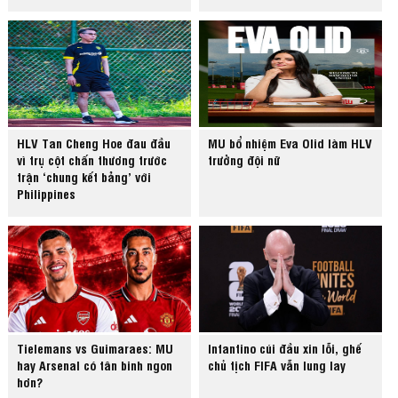
HLV Tan Cheng Hoe đau đầu
MU bổ nhiệm Eva Olid làm HLV
vì trụ cột chấn thương trước
trưởng đội nữ
trận ‘chung kết bảng’ với
Philippines
Tielemans vs Guimaraes: MU
Infantino cúi đầu xin lỗi, ghế
hay Arsenal có tân binh ngon
chủ tịch FIFA vẫn lung lay
hơn?