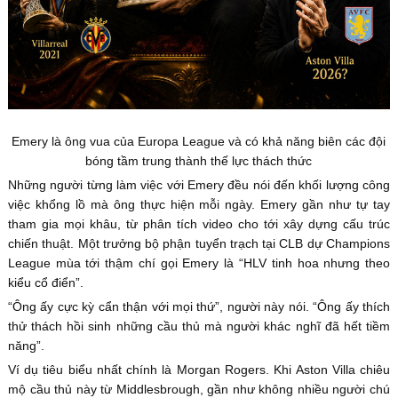
Emery là ông vua của Europa League và có khả năng biên các đội
bóng tầm trung thành thế lực thách thức
Những người từng làm việc với Emery đều nói đến khối lượng công
việc khổng lồ mà ông thực hiện mỗi ngày. Emery gần như tự tay
tham gia mọi khâu, từ phân tích video cho tới xây dựng cấu trúc
chiến thuật. Một trưởng bộ phận tuyển trạch tại CLB dự Champions
League mùa tới thậm chí gọi Emery là “HLV tinh hoa nhưng theo
kiểu cổ điển”.
“Ông ấy cực kỳ cẩn thận với mọi thứ”, người này nói. “Ông ấy thích
thử thách hồi sinh những cầu thủ mà người khác nghĩ đã hết tiềm
năng”.
Ví dụ tiêu biểu nhất chính là Morgan Rogers. Khi Aston Villa chiêu
mộ cầu thủ này từ Middlesbrough, gần như không nhiều người chú