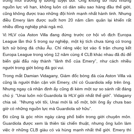
trong môi trường lý tưởng tuyệt đối. Ông không sở hữu những
nguồn lực vô hạn, không luôn có dàn siêu sao hàng đầu thế giới,
cũng không được trao những đội hình mạnh nhất hành tinh. Nhưng
điều Emery làm được suốt hơn 20 năm cầm quân lại khiến rất
nhiều đồng nghiệp phải ngả mũ.
Vị HLV của Aston Villa đang đứng trước cơ hội vô địch Europa
League lần thứ 5 trong sự nghiệp, một kỳ tích chưa từng có trong
lịch sử bóng đá châu Âu. Chỉ riêng việc lọt vào 6 trận chung kết
Europa League trong vòng 12 năm cùng 4 CLB khác nhau đã đủ để
biến giải đấu này thành “lãnh thổ của Emery”, như cách nhiều
người trong giới bóng đá gọi vui.
Trong mắt Damian Vidagany, Giám đốc bóng đá của Aston Villa và
cũng là người thân cận với Emery, chỉ có Guardiola xếp trên ông.
Nhưng ngay cả nhận định ấy cũng đi kèm một sự so sánh rất đáng
chú ý. “Unai luôn nói Guardiola là HLV giỏi nhất thế giới”. Vidagany
chia sẻ. “Nhưng với tôi, Unai mới là số một, bởi ông ấy chưa bao
giờ có những nguồn lực mà Guardiola sở hữu”.
Đó cũng là góc nhìn ngày càng phổ biến trong giới chuyên môn.
Guardiola được xem là thiên tài chiến thuật, nhưng ông luôn làm
việc ở những CLB giàu có và hùng mạnh nhất thế giới. Emery thì