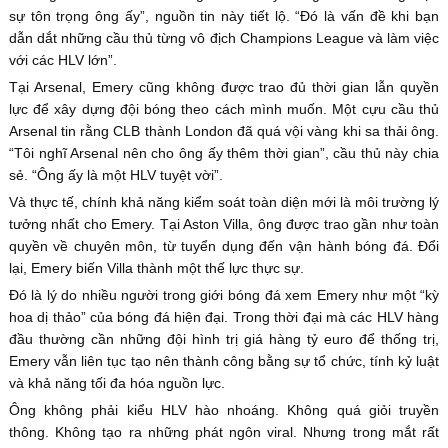
sự tôn trọng ông ấy”, nguồn tin này tiết lộ. “Đó là vấn đề khi bạn
dẫn dắt những cầu thủ từng vô địch Champions League và làm việc
với các HLV lớn”.
Tại Arsenal, Emery cũng không được trao đủ thời gian lẫn quyền
lực để xây dựng đội bóng theo cách mình muốn. Một cựu cầu thủ
Arsenal tin rằng CLB thành London đã quá vội vàng khi sa thải ông.
“Tôi nghĩ Arsenal nên cho ông ấy thêm thời gian”, cầu thủ này chia
sẻ. “Ông ấy là một HLV tuyệt vời”.
Và thực tế, chính khả năng kiểm soát toàn diện mới là môi trường lý
tưởng nhất cho Emery. Tại Aston Villa, ông được trao gần như toàn
quyền về chuyên môn, từ tuyển dụng đến vận hành bóng đá. Đổi
lại, Emery biến Villa thành một thế lực thực sự.
Đó là lý do nhiều người trong giới bóng đá xem Emery như một “kỳ
hoa dị thảo” của bóng đá hiện đại. Trong thời đại mà các HLV hàng
đầu thường cần những đội hình trị giá hàng tỷ euro để thống trị,
Emery vẫn liên tục tạo nên thành công bằng sự tổ chức, tính kỷ luật
và khả năng tối đa hóa nguồn lực.
Ông không phải kiểu HLV hào nhoáng. Không quá giỏi truyền
thông. Không tạo ra những phát ngôn viral. Nhưng trong mắt rất