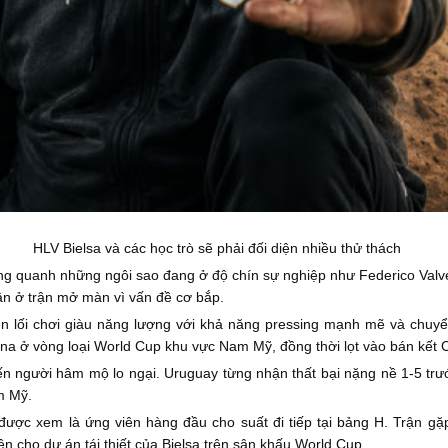
HLV Bielsa và các học trò sẽ phải đối diện nhiều thử thách
ựng quanh những ngôi sao đang ở độ chín sự nghiệp như Federico Valv
ân ở trận mở màn vì vấn đề cơ bắp.
iễn lối chơi giàu năng lượng với khả năng pressing mạnh mẽ và chuyể
ntina ở vòng loại World Cup khu vực Nam Mỹ, đồng thời lọt vào bán kết
iến người hâm mộ lo ngại. Uruguay từng nhận thất bại nặng nề 1-5 trư
am Mỹ.
ược xem là ứng viên hàng đầu cho suất đi tiếp tại bảng H. Trận gặp
ên cho dự án tái thiết của Bielsa trên sân khấu World Cup.