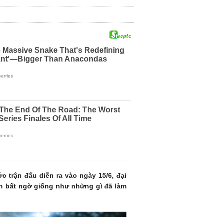
c trận đấu diễn ra vào ngày 15/6, đại
n bất ngờ giống như những gì đã làm