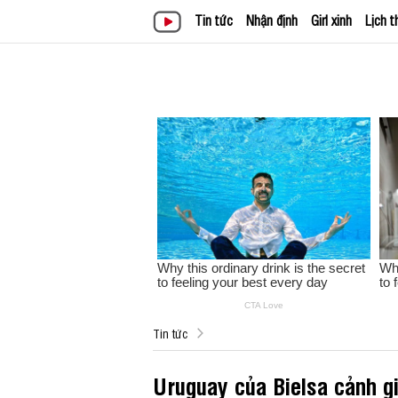
Tin tức
Nhận định
Girl xinh
Lịch t
Tin tức
Uruguay của Bielsa cảnh gi