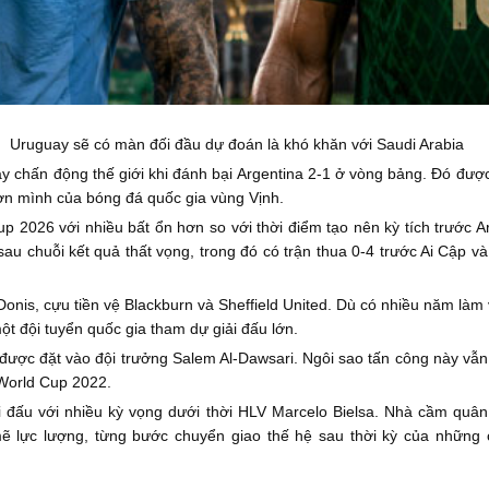
Uruguay sẽ có màn đối đầu dự đoán là khó khăn với Saudi Arabia
ây chấn động thế giới khi đánh bại Argentina 2-1 ở vòng bảng. Đó đượ
ơn mình của bóng đá quốc gia vùng Vịnh.
 2026 với nhiều bất ổn hơn so với thời điểm tạo nên kỳ tích trước Ar
au chuỗi kết quả thất vọng, trong đó có trận thua 0-4 trước Ai Cập và 
onis, cựu tiền vệ Blackburn và Sheffield United. Dù có nhiều năm làm 
t đội tuyển quốc gia tham dự giải đấu lớn.
 được đặt vào đội trưởng Salem Al-Dawsari. Ngôi sao tấn công này vẫn
 World Cup 2022.
i đấu với nhiều kỳ vọng dưới thời HLV Marcelo Bielsa. Nhà cầm quâ
ẽ lực lượng, từng bước chuyển giao thế hệ sau thời kỳ của những