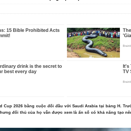
 Cup 2026 bằng cuộc đối đầu với Saudi Arabia tại bảng H. Trướ
hưng đối thủ của họ vẫn được xem là ẩn số có khả năng tạo nê