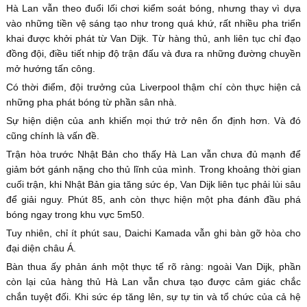
Hà Lan vẫn theo đuổi lối chơi kiểm soát bóng, nhưng thay vì dựa
vào những tiền vệ sáng tạo như trong quá khứ, rất nhiều pha triển
khai được khởi phát từ Van Dijk. Từ hàng thủ, anh liên tục chỉ đạo
đồng đội, điều tiết nhịp độ trận đấu và đưa ra những đường chuyền
mở hướng tấn công.
Có thời điểm, đội trưởng của Liverpool thậm chí còn thực hiện cả
những pha phát bóng từ phần sân nhà.
Sự hiện diện của anh khiến mọi thứ trở nên ổn định hơn. Và đó
cũng chính là vấn đề.
Trận hòa trước Nhật Bản cho thấy Hà Lan vẫn chưa đủ mạnh để
giảm bớt gánh nặng cho thủ lĩnh của mình. Trong khoảng thời gian
cuối trận, khi Nhật Bản gia tăng sức ép, Van Dijk liên tục phải lùi sâu
để giải nguy. Phút 85, anh còn thực hiện một pha đánh đầu phá
bóng ngay trong khu vực 5m50.
Tuy nhiên, chỉ ít phút sau, Daichi Kamada vẫn ghi bàn gỡ hòa cho
đại diện châu Á.
Bàn thua ấy phản ánh một thực tế rõ ràng: ngoài Van Dijk, phần
còn lại của hàng thủ Hà Lan vẫn chưa tạo được cảm giác chắc
chắn tuyệt đối. Khi sức ép tăng lên, sự tự tin và tổ chức của cả hệ