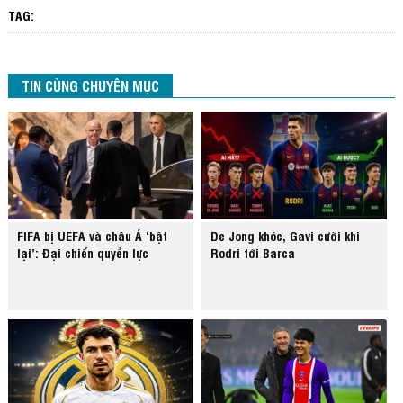
TAG:
TIN CÙNG CHUYÊN MỤC
FIFA bị UEFA và châu Á ‘bật
De Jong khóc, Gavi cười khi
lại’: Đại chiến quyền lực
Rodri tới Barca