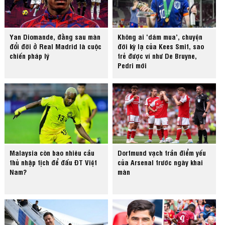
Yan Diomande, đằng sau màn
Không ai ‘dám mua’, chuyện
đổi đời ở Real Madrid là cuộc
đời kỳ lạ của Kees Smit, sao
chiến pháp lý
trẻ được ví như De Bruyne,
Pedri mới
Malaysia còn bao nhiêu cầu
Dortmund vạch trần điểm yếu
thủ nhập tịch để đấu ĐT Việt
của Arsenal trước ngày khai
Nam?
màn