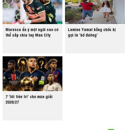
Maresca ẩn ý một ngôi sao có
Lamine Yamal bỗng chốc bị
thể sắp chia tay Man City
gọi là ‘bố đường’
7 ‘lời tiên tri’ cho mùa giải
2026/27