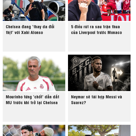
Chelsea đang ‘thay da đổi
5 điều rút ra sau trận thua
thịt’ với Xabi Alonso
của Liverpool trước Monaco
Mourinho từng ‘chốt’ dẫn dắt
Neymar sẽ tái hợp Messi và
MU trước khi trở lại Chelsea
Suarez?