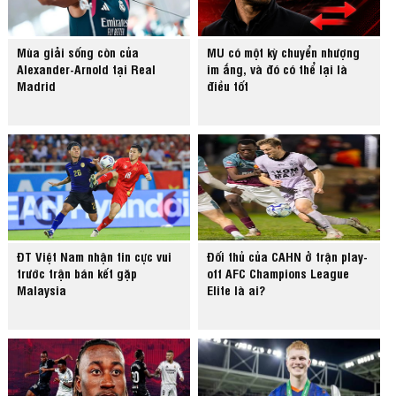
Mùa giải sống còn của
MU có một kỳ chuyển nhượng
Alexander-Arnold tại Real
im ắng, và đó có thể lại là
Madrid
điều tốt
ĐT Việt Nam nhận tin cực vui
Đối thủ của CAHN ở trận play-
trước trận bán kết gặp
off AFC Champions League
Malaysia
Elite là ai?