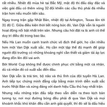
rất nhiều. Nhiệt độ mùa hè tại Bắc Mỹ, mật độ thi đấu dày đặc và
việc giải đấu có thêm vòng 32 đội khiến các cầu thủ phải đá nhiều
trận hơn nếu muốn tiến sâu.
Ngay trong trận gặp Nhật Bản, nhiệt độ tại Arlington, Texas lên tới
31 độ C. Giữa điều kiện thời tiết nóng bức đó, Van Dijk vẫn là người
hoạt động nổi bật nhất trên sân. Nhưng câu hỏi đặt ra là anh có thể
duy trì điều đó trong bao lâu.
Nếu Hà Lan muốn cạnh tranh chức vô địch thế giới, họ cần nhiều
hơn một Van Dijk xuất sắc. Họ cần một tập thể đủ mạnh để giúp
người đội trưởng có những khoảng nghỉ cần thiết và giảm tải áp lực
đang dồn lên đôi vai anh.
Bởi World Cup không thể được chinh phục chỉ bằng một cá nhân,
dù cá nhân đó có xuất sắc đến đâu.
Van Dijk vẫn là trái tim, bộ não và thủ lĩnh của đội tuyển Hà Lan.
Anh tiếp tục chứng minh đẳng cấp bằng màn trình diễn xuất sắc
trước Nhật Bản và xứng đáng với danh hiệu Cầu thủ hay nhất trận.
Nhưng nếu những trận đấu tiếp theo vẫn diễn ra theo kịch bản
tương tự, nơi mọi đường bóng đều phải đi qua Van Dijk và mọi
khoảnh khắc khó khăn đều cần anh giải quyết, thì đó sẽ là dấu hiệu