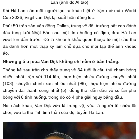
Lan (ảnh do AI tạo)
Khi Hà Lan cần một người tạo ra khác biệt ở trận mở màn World
Cup 2026, Virgil van Dijk lại xuất hiện đúng lúc.
Phút 50 trên sân vận động Dallas, trung vệ đội trưởng bật cao đánh
đầu tung lưới Nhật Bản sau một tình huống cố định, đưa Hà Lan
vượt lên dẫn trước. Đó là khoảnh khắc quen thuộc từ một cầu thủ
đã dành hơn một thập kỷ làm chỗ dựa cho mọi tập thể anh khoác
áo.
Nhưng giá trị của Van Dijk không chỉ nằm ở bàn thắng.
Thống kê sau trận cho thấy trung vệ 34 tuổi là cầu thủ chạm bóng
nhiều nhất trận với 114 lần, thực hiện nhiều đường chuyền nhất
(103), chuyền chính xác nhiều nhất (96), thực hiện nhiều đường
chuyền dài thành công nhất (5), đồng thời dẫn đầu về số lần phá
bóng với 8 tình huống, trong đó có 4 pha giải nguy bằng đầu.
Nói cách khác, Van Dijk vừa là trung vệ, vừa là người tổ chức lối
chơi, vừa là thủ lĩnh tinh thần của đội tuyển Hà Lan.