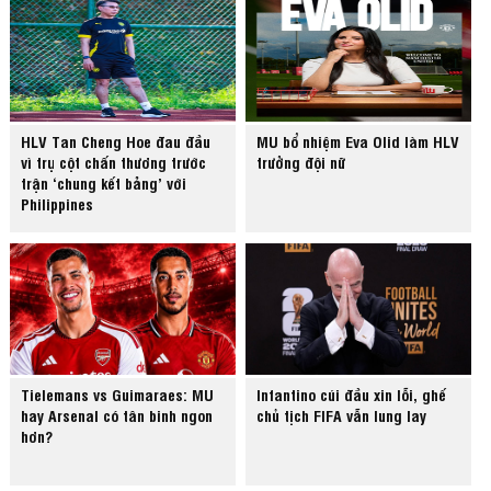
HLV Tan Cheng Hoe đau đầu
MU bổ nhiệm Eva Olid làm HLV
vì trụ cột chấn thương trước
trưởng đội nữ
trận ‘chung kết bảng’ với
Philippines
Tielemans vs Guimaraes: MU
Infantino cúi đầu xin lỗi, ghế
hay Arsenal có tân binh ngon
chủ tịch FIFA vẫn lung lay
hơn?