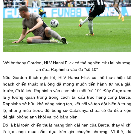
Với Anthony Gordon, HLV Hansi Flick có thể nghiên cứu lại phương
án đưa Raphinha vào đá "số 10"
Nếu Gordon thích nghi tốt, HLV Hansi Flick có thể thực hiện kế
hoạch chiến thuật mà ông đã mong muốn tiến hành từ mùa giải
trước, đó là kéo Raphinha vào chơi như một “số 10”. Đây được xem
là ý tưởng quan trọng trong cách tái cấu trúc hàng công Barca.
Raphinha sở hữu khả năng sáng tạo, kết nối và tạo đột biến ở trung
lộ, nhưng mùa trước đội bóng xứ Catalunya chưa có đủ điều kiện
để giải phóng anh khỏi vai trò bám biên.
Đó là bài toán chiến thuật mang tính dài hạn của Barca, thay vì chỉ
là lựa chọn mua sắm dựa trên giá chuyển nhượng. Vì thế, dù