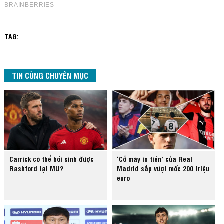
TAG:
TIN CÙNG CHUYÊN MỤC
Carrick có thể hồi sinh được
‘Cỗ máy in tiền’ của Real
Rashford tại MU?
Madrid sắp vượt mốc 200 triệu
euro