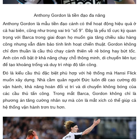
Anthony Gordon là tiền đạo đa năng
Anthony Gordon là mẫu tiền đạo cánh có thể hoạt động hiệu quả ở
cả hai biên, cũng như trong vai trò “số 9”. Đây là yếu tố cực kỳ quan
trọng với Barca trong giai đoạn họ muốn gia tăng chiều sâu hàng
công nhưng vẫn đảm bảo tính linh hoạt chiến thuật. Gordon không
chỉ đơn thuần là cầu thủ chạy cánh thiên về rê bóng hay bứt tốc.
Anh còn nổi bật ở khả năng chạy chỗ thông minh, di chuyển liên tục
để tạo khoảng trống và duy trì nhịp độ tấn công.
Đó là kiểu cầu thủ đặc biệt phù hợp với hệ thống mà Hansi Flick
muốn xây dựng. Nhà cầm quân người Đức luôn đề cao cường độ
vận hành, khả năng hoán đổi vị trí và di chuyển không bóng của
các cầu thủ tấn công. Trong mắt Barca, Gordon không chỉ là
phương án tăng cường nhân sự mà còn là mắt xích có thể giúp cả
hệ thống vận hành trơn tru hơn.