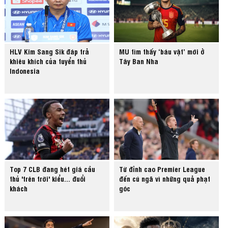
HLV Kim Sang Sik đáp trả
MU tìm thấy ‘báu vật’ mới ở
khiêu khích của tuyển thủ
Tây Ban Nha
Indonesia
Top 7 CLB đang hét giá cầu
Từ đỉnh cao Premier League
thủ 'trên trời' kiểu... đuổi
đến cú ngã vì những quả phạt
khách
góc