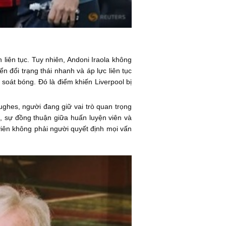
iên tục. Tuy nhiên, Andoni Iraola không
đổi trạng thái nhanh và áp lực liên tục
 soát bóng. Đó là điểm khiến Liverpool bị
Hughes, người đang giữ vai trò quan trọng
i, sự đồng thuận giữa huấn luyện viên và
 viên không phải người quyết định mọi vấn