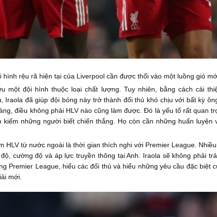
i hình rệu rã hiện tại của Liverpool cần được thổi vào một luồng gió mớ
u một đội hình thuộc loại chất lượng. Tuy nhiên, bằng cách cải th
hủ, Iraola đã giúp đội bóng này trở thành đối thủ khó chịu với bất kỳ 
àng, điều không phải HLV nào cũng làm được. Đó là yếu tố rất quan tr
ìm kiếm những người biết chiến thắng. Họ còn cần những huấn luyện
ệm HLV từ nước ngoài là thời gian thích nghi với Premier League. Nhiều
độ, cường độ và áp lực truyền thông tại Anh. Iraola sẽ không phải trả
ng Premier League, hiểu các đối thủ và hiểu những yêu cầu đặc biệt của
ải mới.