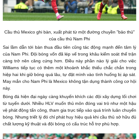
Cầu thủ Mexico ghi bàn, xuất phát từ một đường chuyền "bảo thủ"
của cầu thủ Nam Phi
Sai lầm dẫn tới bàn thua đầu tiên cũng tác động mạnh đến tâm lý
của Nam Phi. Đội bóng vốn đã lép vế trong khâu kiểm soát thế trận
càng trở nên căng cứng hơn. Điều này phần nào lý giải cho việc
Williams tiếp tục có thêm một khoảnh khắc thiếu chắc chắn trong
hiệp hai khi giữ bóng quá lâu, tự đặt mình vào tình huống bị áp sát.
May mắn cho Nam Phi là Mexico không tận dụng thành công cơ hội
này.
Bóng đá hiện đại ngày càng khuyến khích các đội xây dựng lối chơi
từ tuyến dưới. Nhiều HLV muốn thủ môn đóng vai trò như một hậu
vệ phát động tấn công, tham gia trực tiếp vào quá trình luân chuyển
bóng. Nhưng triết lý đó chỉ phát huy hiệu quả khi cầu thủ sở hữu đủ
chất lượng kỹ thuật và đội bóng có cấu trúc hỗ trợ phù hợp.