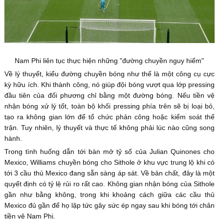
Nam Phi liên tục thực hiện những "đường chuyền nguy hiểm"
Về lý thuyết, kiểu đường chuyền bóng như thế là một công cụ cực
kỳ hữu ích. Khi thành công, nó giúp đội bóng vượt qua lớp pressing
đầu tiên của đối phương chỉ bằng một đường bóng. Nếu tiền vệ
nhận bóng xử lý tốt, toàn bộ khối pressing phía trên sẽ bị loại bỏ,
tạo ra không gian lớn để tổ chức phản công hoặc kiểm soát thế
trận. Tuy nhiên, lý thuyết và thực tế không phải lúc nào cũng song
hành.
Trong tình huống dẫn tới bàn mở tỷ số của Julian Quinones cho
Mexico, Williams chuyền bóng cho Sithole ở khu vực trung lộ khi có
tới 3 cầu thủ Mexico đang sẵn sàng áp sát. Về bản chất, đây là một
quyết định có tỷ lệ rủi ro rất cao. Không gian nhận bóng của Sithole
gần như bằng không, trong khi khoảng cách giữa các cầu thủ
Mexico đủ gần để họ lập tức gây sức ép ngay sau khi bóng tới chân
tiền vệ Nam Phi.