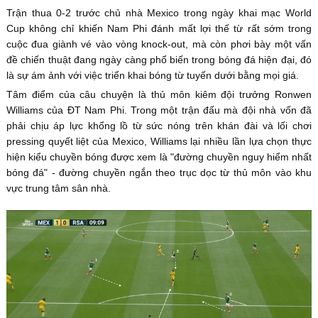
Trận thua 0-2 trước chủ nhà Mexico trong ngày khai mạc World
Cup không chỉ khiến Nam Phi đánh mất lợi thế từ rất sớm trong
cuộc đua giành vé vào vòng knock-out, mà còn phơi bày một vấn
đề chiến thuật đang ngày càng phổ biến trong bóng đá hiện đại, đó
là sự ám ảnh với việc triển khai bóng từ tuyến dưới bằng mọi giá.
Tâm điểm của câu chuyện là thủ môn kiêm đội trưởng Ronwen
Williams của ĐT Nam Phi. Trong một trận đấu mà đội nhà vốn đã
phải chịu áp lực khổng lồ từ sức nóng trên khán đài và lối chơi
pressing quyết liệt của Mexico, Williams lại nhiều lần lựa chọn thực
hiện kiểu chuyền bóng được xem là "đường chuyền nguy hiểm nhất
bóng đá" - đường chuyền ngắn theo trục dọc từ thủ môn vào khu
vực trung tâm sân nhà.