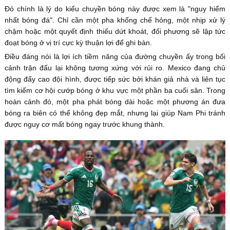
Đó chính là lý do kiểu chuyền bóng này được xem là "nguy hiểm
nhất bóng đá". Chỉ cần một pha khống chế hỏng, một nhịp xử lý
chậm hoặc một quyết định thiếu dứt khoát, đối phương sẽ lập tức
đoạt bóng ở vị trí cực kỳ thuận lợi để ghi bàn.
Điều đáng nói là lợi ích tiềm năng của đường chuyền ấy trong bối
cảnh trận đấu lại không tương xứng với rủi ro. Mexico đang chủ
động đẩy cao đội hình, được tiếp sức bởi khán giả nhà và liên tục
tìm kiếm cơ hội cướp bóng ở khu vực một phần ba cuối sân. Trong
hoàn cảnh đó, một pha phát bóng dài hoặc một phương án đưa
bóng ra biên có thể không đẹp mắt, nhưng lại giúp Nam Phi tránh
được nguy cơ mất bóng ngay trước khung thành.