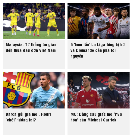
Malaysia: Từ thắng ăn gian
5 'bom tấn' La Liga từng bị hớ
đến thua đau đớn Việt Nam
và Diomande cần phá lời
nguyền
Barca gửi giá mới, Rodri
MU: Đằng sau giấc mơ ‘PSG
‘chốt’ tương lai?
hóa’ của Michael Carrick