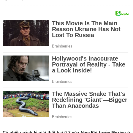
Có nhiều cách lý giải thất bại 0-2 của Nam Phi trước Mexico ở