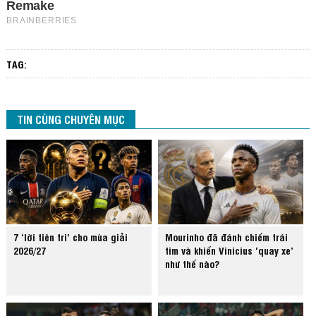
TAG:
TIN CÙNG CHUYÊN MỤC
7 ‘lời tiên tri’ cho mùa giải
Mourinho đã đánh chiếm trái
2026/27
tim và khiến Vinicius ‘quay xe’
như thế nào?