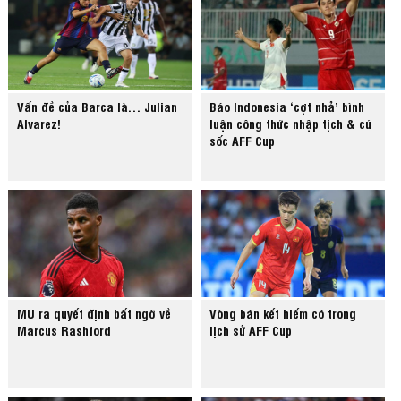
Vấn đề của Barca là… Julian
Báo Indonesia ‘cợt nhả’ bình
Alvarez!
luận công thức nhập tịch & cú
sốc AFF Cup
MU ra quyết định bất ngờ về
Vòng bán kết hiếm có trong
Marcus Rashford
lịch sử AFF Cup