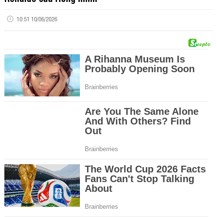
10:51 10/06/2026