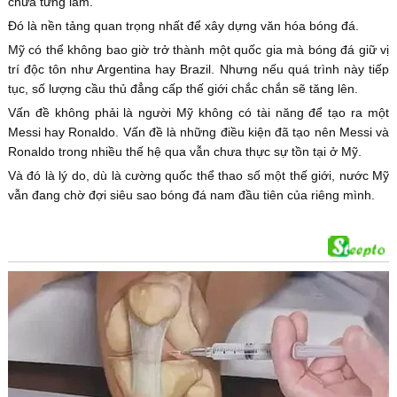
chưa từng làm.
Đó là nền tảng quan trọng nhất để xây dựng văn hóa bóng đá.
Mỹ có thể không bao giờ trở thành một quốc gia mà bóng đá giữ vị
trí độc tôn như Argentina hay Brazil. Nhưng nếu quá trình này tiếp
tục, số lượng cầu thủ đẳng cấp thế giới chắc chắn sẽ tăng lên.
Vấn đề không phải là người Mỹ không có tài năng để tạo ra một
Messi hay Ronaldo. Vấn đề là những điều kiện đã tạo nên Messi và
Ronaldo trong nhiều thế hệ qua vẫn chưa thực sự tồn tại ở Mỹ.
Và đó là lý do, dù là cường quốc thể thao số một thế giới, nước Mỹ
vẫn đang chờ đợi siêu sao bóng đá nam đầu tiên của riêng mình.