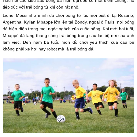
Hầu hết các siêu sao bóng đá hiện đại đều có một điểm chung: họ
tiếp xúc với trái bóng từ khi còn rất nhỏ.
Lionel Messi nhớ mình đã chơi bóng từ lúc mới biết đi tại Rosario,
Argentina. Kylian Mbappé lớn lên tại Bondy, ngoại ô Paris, nơi bóng
đá hiện diện trong mọi ngóc ngách của cuộc sống. Khi mới hai tuổi,
Mbappé đã lang thang cùng trái bóng trong câu lạc bộ nơi cha anh
làm việc. Đến năm ba tuổi, món đồ chơi yêu thích của cậu bé
không phải xe hơi hay robot mà là trái bóng đá.