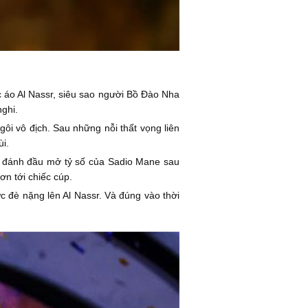
c áo Al Nassr, siêu sao người Bồ Đào Nha
nghi.
ôi vô địch. Sau những nỗi thất vọng liên
i.
ha đánh đầu mở tỷ số của Sadio Mane sau
ơn tới chiếc cúp.
c đè nặng lên Al Nassr. Và đúng vào thời