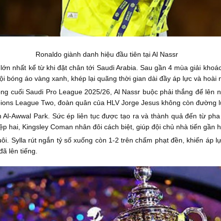
Ronaldo giành danh hiệu đầu tiên tại Al Nassr
ớn nhất kể từ khi đặt chân tới Saudi Arabia. Sau gần 4 mùa giải khoá
i bóng áo vàng xanh, khép lại quãng thời gian dài đầy áp lực và hoài 
ng cuối Saudi Pro League 2025/26, Al Nassr buộc phải thắng để lên ng
hampions League Two, đoàn quân của HLV Jorge Jesus không còn đường lù
n Al-Awwal Park. Sức ép liên tục được tạo ra và thành quả đến từ p
ệp hai, Kingsley Coman nhân đôi cách biệt, giúp đội chủ nhà tiến gần h
. Sylla rút ngắn tỷ số xuống còn 1-2 trên chấm phạt đền, khiến áp lự
ã lên tiếng.