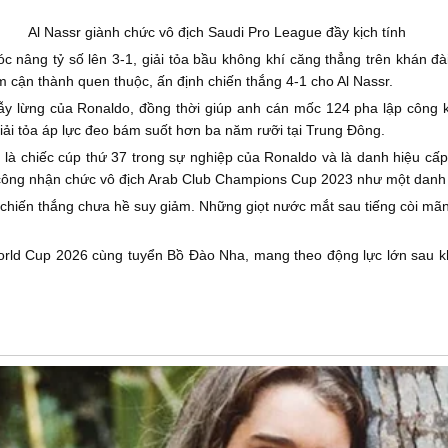
Al Nassr giành chức vô địch Saudi Pro League đầy kịch tính
c nâng tỷ số lên 3-1, giải tỏa bầu không khí căng thẳng trên khán đà
 cận thành quen thuộc, ấn định chiến thắng 4-1 cho Al Nassr.
ẫy lừng của Ronaldo, đồng thời giúp anh cán mốc 124 pha lập công kể
ải tỏa áp lực đeo bám suốt hơn ba năm rưỡi tại Trung Đông.
à chiếc cúp thứ 37 trong sự nghiệp của Ronaldo và là danh hiệu cấp 
công nhận chức vô địch Arab Club Champions Cup 2023 như một danh 
 chiến thắng chưa hề suy giảm. Những giọt nước mắt sau tiếng còi mã
orld Cup 2026 cùng tuyển Bồ Đào Nha, mang theo động lực lớn sau kh