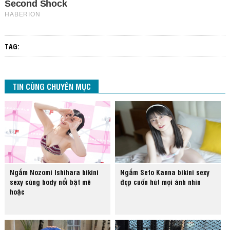
TAG:
TIN CÙNG CHUYÊN MỤC
Ngắm Nozomi Ishihara bikini
Ngắm Seto Kanna bikini sexy
sexy cùng body nổi bật mê
đẹp cuốn hút mọi ánh nhìn
hoặc