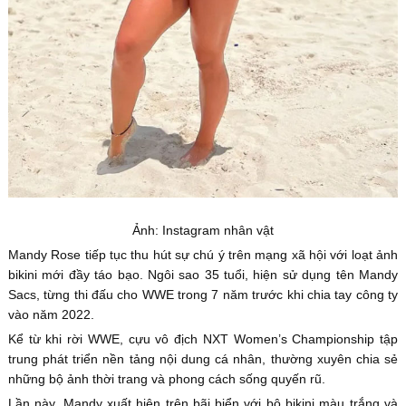
Ảnh: Instagram nhân vật
Mandy Rose tiếp tục thu hút sự chú ý trên mạng xã hội với loạt ảnh
bikini mới đầy táo bạo. Ngôi sao 35 tuổi, hiện sử dụng tên Mandy
Sacs, từng thi đấu cho WWE trong 7 năm trước khi chia tay công ty
vào năm 2022.
Kể từ khi rời WWE, cựu vô địch NXT Women’s Championship tập
trung phát triển nền tảng nội dung cá nhân, thường xuyên chia sẻ
những bộ ảnh thời trang và phong cách sống quyến rũ.
Lần này, Mandy xuất hiện trên bãi biển với bộ bikini màu trắng và