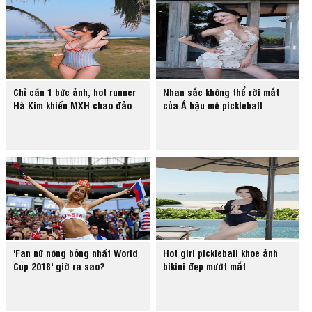
Chỉ cần 1 bức ảnh, hot runner
Nhan sắc không thể rời mắt
Hà Kim khiến MXH chao đảo
của Á hậu mê pickleball
'Fan nữ nóng bỏng nhất World
Hot girl pickleball khoe ảnh
Cup 2018' giờ ra sao?
bikini đẹp mướt mắt