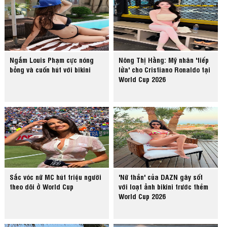
Ngắm Louis Phạm cực nóng
Nông Thị Hằng: Mỹ nhân 'tiếp
bỏng và cuốn hút với bikini
lửa' cho Cristiano Ronaldo tại
World Cup 2026
Sắc vóc nữ MC hút triệu người
'Nữ thần' của DAZN gây sốt
theo dõi ở World Cup
với loạt ảnh bikini trước thềm
World Cup 2026