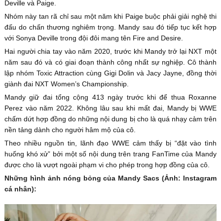
Deville và Paige.
Nhóm này tan rã chỉ sau một năm khi Paige buộc phải giải nghệ thi
đấu do chấn thương nghiêm trọng. Mandy sau đó tiếp tục kết hợp
với Sonya Deville trong đội đôi mang tên Fire and Desire.
Hai người chia tay vào năm 2020, trước khi Mandy trở lại NXT một
năm sau đó và có giai đoạn thành công nhất sự nghiệp. Cô thành
lập nhóm Toxic Attraction cùng Gigi Dolin và Jacy Jayne, đồng thời
giành đai NXT Women’s Championship.
Mandy giữ đai tổng cộng 413 ngày trước khi để thua Roxanne
Perez vào năm 2022. Không lâu sau khi mất đai, Mandy bị WWE
chấm dứt hợp đồng do những nội dung bị cho là quá nhạy cảm trên
nền tảng dành cho người hâm mộ của cô.
Theo nhiều nguồn tin, lãnh đạo WWE cảm thấy bị “đặt vào tình
huống khó xử” bởi một số nội dung trên trang FanTime của Mandy
được cho là vượt ngoài phạm vi cho phép trong hợp đồng của cô.
Những hình ảnh nóng bỏng của Mandy Sacs (Ảnh: Instagram
cá nhân):