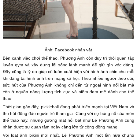
Ảnh: Facebook nhân vật
Bên cạnh việc chơi thể thao, Phương Anh còn duy trì thói quen tập
luyện gym và xây dựng lối sống lành mạnh để giữ gìn vóc dáng.
Đây cũng là lý do giúp cô luôn xuất hiện với hình ảnh chỉn chu mỗi
khi đăng tải hình ảnh trên mạng xã hội. Theo nhiều người theo dõi,
sức hút của Phương Anh không chỉ đến từ ngoại hình nổi bật mà
còn ở nguồn năng lượng tích cực và niềm đam mê dành cho thể
thao.
Thời gian gần đây, pickleball đang phát triển mạnh tại Việt Nam và
thu hút đông đảo người trẻ tham gia. Cùng với sự bùng nổ của môn
thể thao này, những gương mặt nổi bật như Lê Phương Anh cũng
nhận được sự quan tâm ngày càng lớn từ cộng đồng mạng.
Với loạt ảnh bikini mới nhất, Lê Phương Anh một lần nữa chứng