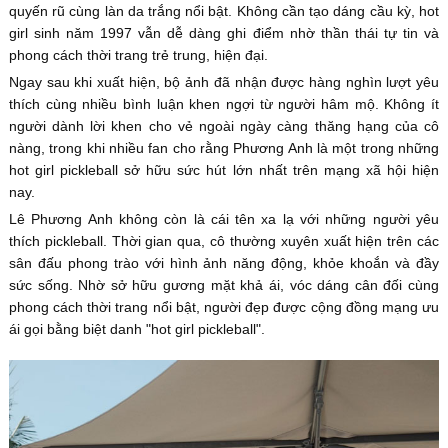
quyến rũ cùng làn da trắng nổi bật. Không cần tạo dáng cầu kỳ, hot
girl sinh năm 1997 vẫn dễ dàng ghi điểm nhờ thần thái tự tin và
phong cách thời trang trẻ trung, hiện đại.
Ngay sau khi xuất hiện, bộ ảnh đã nhận được hàng nghìn lượt yêu
thích cùng nhiều bình luận khen ngợi từ người hâm mộ. Không ít
người dành lời khen cho vẻ ngoài ngày càng thăng hạng của cô
nàng, trong khi nhiều fan cho rằng Phương Anh là một trong những
hot girl pickleball sở hữu sức hút lớn nhất trên mạng xã hội hiện
nay.
Lê Phương Anh không còn là cái tên xa lạ với những người yêu
thích pickleball. Thời gian qua, cô thường xuyên xuất hiện trên các
sân đấu phong trào với hình ảnh năng động, khỏe khoắn và đầy
sức sống. Nhờ sở hữu gương mặt khả ái, vóc dáng cân đối cùng
phong cách thời trang nổi bật, người đẹp được cộng đồng mạng ưu
ái gọi bằng biệt danh "hot girl pickleball".