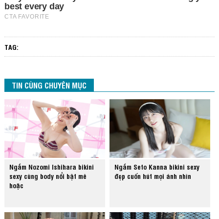
TAG:
TIN CÙNG CHUYÊN MỤC
Ngắm Nozomi Ishihara bikini
Ngắm Seto Kanna bikini sexy
sexy cùng body nổi bật mê
đẹp cuốn hút mọi ánh nhìn
hoặc