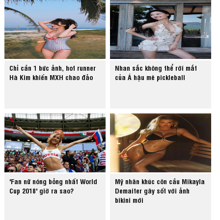
Chỉ cần 1 bức ảnh, hot runner
Nhan sắc không thể rời mắt
Hà Kim khiến MXH chao đảo
của Á hậu mê pickleball
'Fan nữ nóng bỏng nhất World
Mỹ nhân khúc côn cầu Mikayla
Cup 2018' giờ ra sao?
Demaiter gây sốt với ảnh
bikini mới