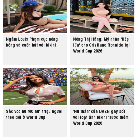
Ngắm Louis Phạm cực nóng
Nông Thị Hằng: Mỹ nhân 'tiếp
bỏng và cuốn hút với bikini
lửa' cho Cristiano Ronaldo tại
World Cup 2026
Sắc vóc nữ MC hút triệu người
'Nữ thần' của DAZN gây sốt
theo dõi ở World Cup
với loạt ảnh bikini trước thềm
World Cup 2026