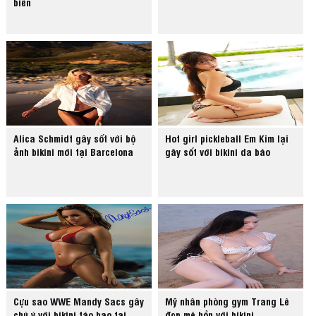
biển
Alica Schmidt gây sốt với bộ
Hot girl pickleball Em Kim lại
ảnh bikini mới tại Barcelona
gây sốt với bikini da báo
Cựu sao WWE Mandy Sacs gây
Mỹ nhân phòng gym Trang Lê
chú ý với bikini táo bạo tại
đẹp mê hồn với bikini