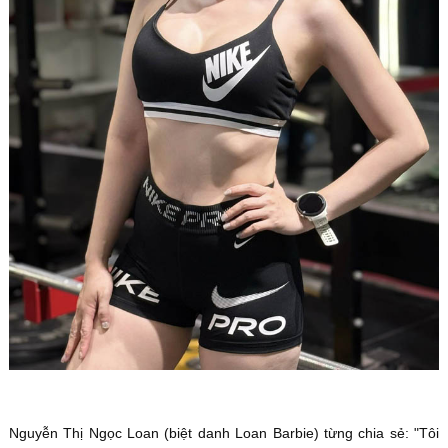
Nguyễn Thị Ngọc Loan (biệt danh Loan Barbie) từng chia sẻ: "Tôi