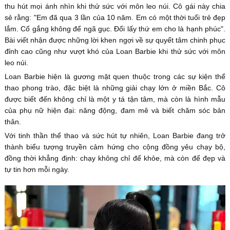
thu hút mọi ánh nhìn khi thử sức với môn leo núi. Cô gái này chia
sẻ rằng: "Em đã qua 3 lần của 10 năm. Em có một thời tuổi trẻ đẹp
lắm. Cố gắng không để ngã gục. Đổi lấy thứ em cho là hạnh phúc".
Bài viết nhận được những lời khen ngợi về sự quyết tâm chinh phục
đỉnh cao cũng như vượt khó của Loan Barbie khi thử sức với môn
leo núi.
Loan Barbie hiện là gương mặt quen thuộc trong các sự kiện thể
thao phong trào, đặc biệt là những giải chạy lớn ở miền Bắc. Cô
được biết đến không chỉ là một y tá tận tâm, mà còn là hình mẫu
của phụ nữ hiện đại: năng động, đam mê và biết chăm sóc bản
thân.
Với tinh thần thể thao và sức hút tự nhiên, Loan Barbie đang trở
thành biểu tượng truyền cảm hứng cho cộng đồng yêu chạy bộ,
đồng thời khẳng định: chạy không chỉ để khỏe, mà còn để đẹp và
tự tin hơn mỗi ngày.