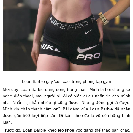
Loan Barbie gây 'xôn xao' trong phòng tập gym
Mới đây, Loan Barbie đăng dòng trạng thái: "Mình bị hội chứng sợ
nghe điện thoại, mọi người ơi. Ai có việc gì cứ nhắn tin cho mình
nha. Nhắn ít, nhắn nhiều gì cũng được. Nhưng đừng gọi là được.
Mình xin chân thành cảm ơn". Bài đăng của Loan Barbie đã nhận
được gần 500 lượt tiếp cận. Đi kèm theo đó là vô số những bình
luận.
Trước đó, Loan Barbie khéo léo khoe vóc dáng thể thao săn chắc,