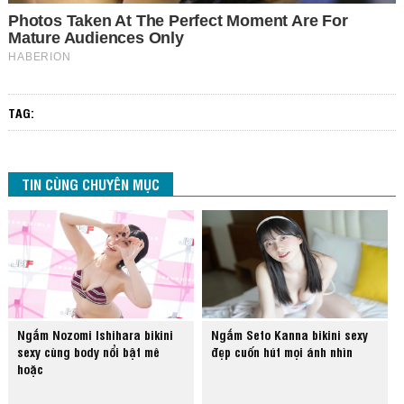
TAG:
TIN CÙNG CHUYÊN MỤC
Ngắm Nozomi Ishihara bikini
Ngắm Seto Kanna bikini sexy
sexy cùng body nổi bật mê
đẹp cuốn hút mọi ánh nhìn
hoặc