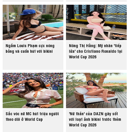
Ngắm Louis Phạm cực nóng
Nông Thị Hằng: Mỹ nhân 'tiếp
bỏng và cuốn hút với bikini
lửa' cho Cristiano Ronaldo tại
World Cup 2026
Sắc vóc nữ MC hút triệu người
'Nữ thần' của DAZN gây sốt
theo dõi ở World Cup
với loạt ảnh bikini trước thềm
World Cup 2026