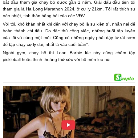
bắt đầu tham gia chạy bộ được gần 1 năm. Giải đấu đầu tiên tôi
tham gia là Hạ Long Marathon 2024, ở cự ly 21km. Tôi rất thích sự
náo nhiệt, tinh thần hăng hái của các VĐV.
Với tôi, khó khăn nhất khi đến với chạy bộ là sự kiên trì, nhẫn nại để
hoàn thành chỉ tiêu. Do đặc thù công việc, những buổi tập luyện
của tôi vô cùng mệt mỏi. Cũng có những ngày phải dậy từ rất sớm
để tập chạy cự ly dài, nhất là vào cuối tuần".
Ngoài gym, chạy bộ thì Loan Barbie lúc này cũng chăm tập
pickleball hoặc thỉnh thoảng thử sức với bộ môn leo núi....