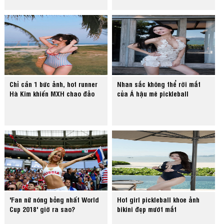
Chỉ cần 1 bức ảnh, hot runner
Nhan sắc không thể rời mắt
Hà Kim khiến MXH chao đảo
của Á hậu mê pickleball
'Fan nữ nóng bỏng nhất World
Hot girl pickleball khoe ảnh
Cup 2018' giờ ra sao?
bikini đẹp mướt mắt